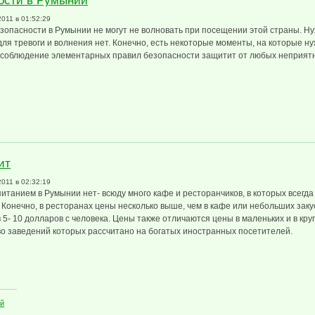
ости в Румынии
2011 в 01:52:29
зопасности в Румынии не могут не волновать при посещении этой страны. Ну
ля тревоги и волнения нет. Конечно, есть некоторые моменты, на которые н
, соблюдение элементарных правил безопасности защитит от любых неприят
асности в Румынии
ит
2011 в 02:32:19
итанием в Румынии нет- всюду много кафе и ресторанчиков, в которых всегда
 Конечно, в ресторанах цены несколько выше, чем в кафе или небольших заку
 5- 10 долларов с человека. Цены также отличаются цены в маленьких и в кру
о заведений которых рассчитано на богатых иностранных посетителей.
епит
ий