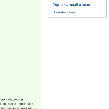
Горнолыжный отдых
Авиабилеты
– его набережной.
т, поясню: в Вентспилсе
ека, очень глубокая (по