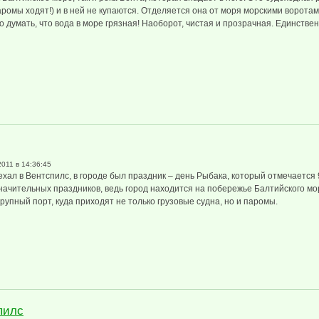
ромы ходят!) и в ней не купаются. Отделяется она от моря морскими воротам
но думать, что вода в море грязная! Наоборот, чистая и прозрачная. Единстве
нтспилса
2011 в 14:36:45
ехал в Вентспилс, в городе был праздник – день Рыбака, который отмечается 
начительных праздников, ведь город находится на побережье Балтийского мор
рупный порт, куда приходят не только грузовые судна, но и паромы.
пилс