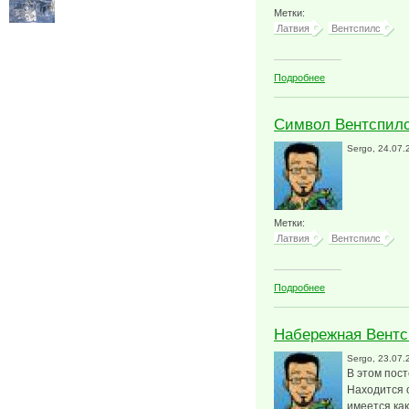
Метки:
Латвия
Вентспилс
о Парад байкеров
Подробнее
Символ Вентспил
Sergo
, 24.07.
Метки:
Латвия
Вентспилс
о Символ Вентсп
Подробнее
Набережная Вентс
Sergo
, 23.07.
В этом пост
Находится о
имеется как