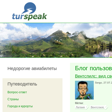
Перейти к основному содержанию
Блог пользов
Недорогие авиабилеты
Вентспилс: вид св
Sergo
, 27.07.
Путеводитель
Вопрос-ответ
Страны
Метки:
Города и курорты
Латвия
Вентспилс