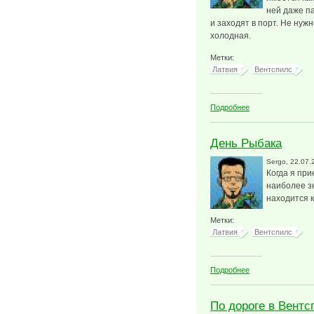
ней даже па
и заходят в порт. Не нуж
холодная.
Метки:
Латвия
Вентспилс
о Набережная Ве
Подробнее
День Рыбака
Sergo
, 22.07.
Когда я при
наиболее з
находится к
Метки:
Латвия
Вентспилс
о День Рыбака
Подробнее
По дороге в Вентс