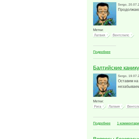
Sergo
, 20.07.
Продолжаю 
Метки:
Латвия
Вентспилс
о По дороге в Ве
Подробнее
Балтийские каник
Sergo
, 19.07.
Оставим на
незабываем
Метки:
Рига
Латвия
Вентсп
о Балтийские кан
Подробнее
1 комментар