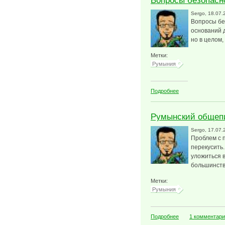
Вопросы безопасн
Sergo
, 18.07.
Вопросы бе
оснований д
но в целом
Метки:
Румыния
о Вопросы безоп
Подробнее
Румынский общеп
Sergo
, 17.07.
Проблем с п
перекусить.
уложиться в
большинств
Метки:
Румыния
о Румынский общ
Подробнее
1 комментар