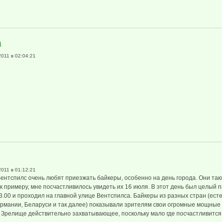
 сверху
а
2011 в 02:04:21
лса
2011 в 01:12:21
Вентспилс очень любят приезжать байкеры, особенно на день города. Они так
 к примеру, мне посчастливилось увидеть их 16 июля. В этот день был целый 
3.00 и проходил на главной улице Вентспилса. Байкеры из разных стран (есте
ермании, Беларуси и так далее) показывали зрителям свои огромные мощные
. Зрелище действительно захватывающее, поскольку мало где посчастливится 