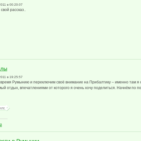
2011 в 00:20:07
свой рассказ..
нтспилс
улы
2011 в 19:25:57
 время Румынию и переключим своё внимание на Прибалтику – именно там я 
ый отдых, впечатлениями от которого я очень хочу поделиться. Начнём по по
илс
икулы
ий