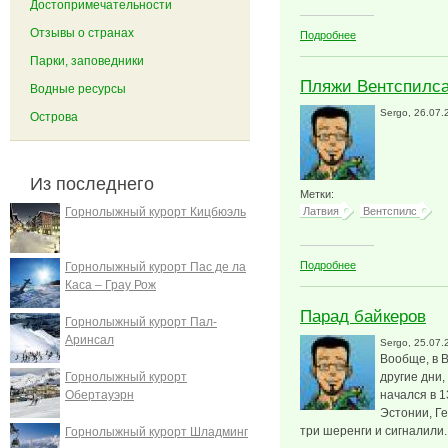
Достопримечательности
Отзывы о странах
о Вентспилс: вид
Подробнее
Парки, заповедники
Пляжи Вентспилс
Водные ресурсы
Sergo
, 26.07.
Острова
Из последнего
Метки:
Горнолыжный курорт Кицбюэль
Латвия
Вентспилс
о Пляжи Вентспи
Подробнее
Горнолыжный курорт Пас де ла
Каса – Грау Рож
Парад байкеров
Горнолыжный курорт Пал-
Аринсал
Sergo
, 25.07.
Вообще, в 
Горнолыжный курорт
другие дни,
Обертауэрн
начался в 1
Эстонии, Г
три шеренги и сигналили
Горнолыжный курорт Шладминг