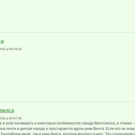
са
2011 в 00:34:43
илса
пилса
2011 в 00:47:45
е я хочу поговорить о некоторых особенностях города Вентспилса, а точнее 
на почти в центре города и простирается вдоль реки Вента. Если кто не знае
 Балтийское море, так и река Вента, которая впадает в него. Это судоходная р