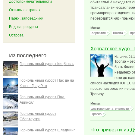
Достопримечательности
обитаемы! И находятся он
трансатлантических перел
Отзывы о странах
времяпрепровождения, на
Парки, заповедники
переводится как «прыжки 
Водные ресурсы
Метки:
Хорватия
Шолта
пр
Острова
Хорватское чудо. Т
Из последнего
Наталия
, 01.
Трогир – эт
Горнолыжный курорт Кицбюэль
быть более
недалеко от
веке до наш
Горнолыжный курорт Пас де ла
список наследия ЮНЕСКО.
Каса – Грау Рож
просто так регалии не ра
Трогиру.
Горнолыжный курорт Пал-
Аринсал
Метки:
достопримечательности
Горнолыжный курорт
Трогир
Обертауэрн
Что привезти из Д
Горнолыжный курорт Шладминг