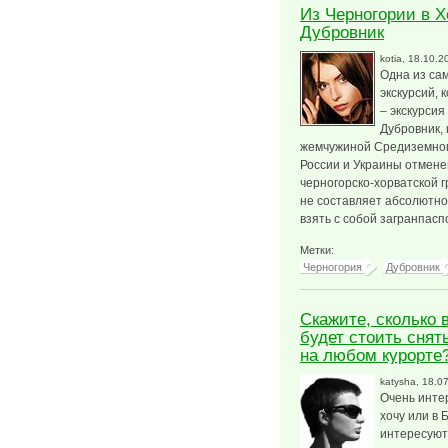
Из Черногории в Х
Дубровник
kotia
, 18.10.2
Одна из са
экскурсий,
– экскурсия
Дубровник,
жемчужиной Средиземномо
России и Украины отмене
черногорско-хорватской г
не составляет абсолютно
взять с собой загранпасп
Метки:
Черногория
Дубровник
Скажите, сколько 
будет стоить снят
на любом курорте
katysha
, 18.0
Очень инте
хочу или в 
интересуют