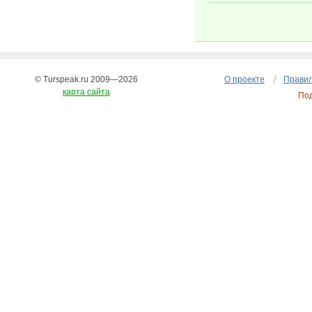
© Turspeak.ru 2009—2026
О проекте
Правил
карта сайта
По