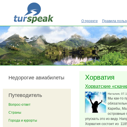
Перейти к основному содержанию
О проекте
Правила польз
Хорватия
Недорогие авиабилеты
Хорватские «скачк
Наталия
, 07.
Путеводитель
Мы как-то п
обязательно
Вопрос-ответ
Карибы, М
Страны
островные г
упускать это из виду. На
Города и курорты
Хорватия состоит из 1185