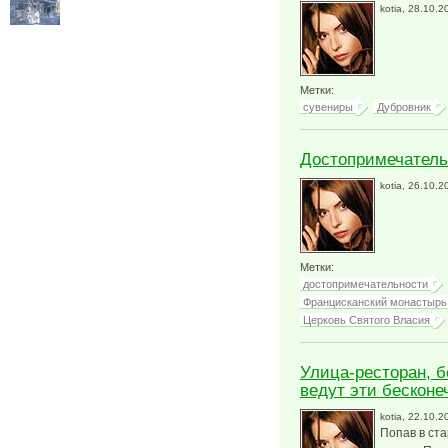
kotia
, 28.10.2
Метки:
сувениры
Дубровник
Достопримечатель
kotia
, 26.10.2
Метки:
достопримечательности
Францисканский монастырь
Церковь Святого Власия
Улица-ресторан, б
ведут эти бескон
kotia
, 22.10.2
Попав в ста