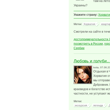
там на лет
Украины?
Укажите страну:
Хорват
Метки:
Хорватия
кварти
Смотрели на сайте в тече
достопримечательности 
посмотреть в России
,
гор
Сербии
Любовь и голуби…
kotia
, 07.06.2
Отдыхая в 
Хорватия от
мы отправи
Дубровник.
краевидов и богатство ис
частности, не уступают 
Метки:
экскурсия
легенда