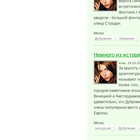
ворота Пиле
встретились
фонтана с 
увидели - большой фонт
улицу Страдун.
Метки:
Дубровник
Хорватия
Немного из истор
kotia
, 19.10.2
За красоту,
архитектур
называют н
более того,
городов-памятников эпох
Венецией и Амстердамом
удивительно, что Дубровн
очень популярное место 
Европы.
Метки:
экскурсия
Дубровник