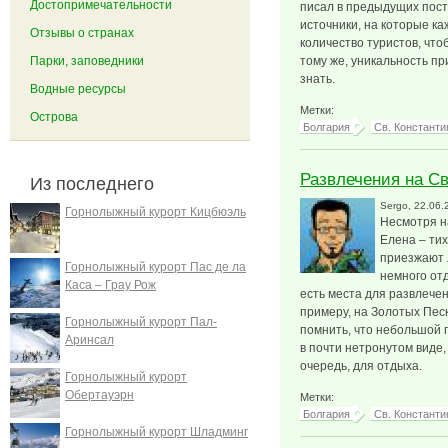
Достопримечательности
писал в предыдущих пост
источники, на которые к
Отзывы о странах
количество туристов, что
Парки, заповедники
тому же, уникальность пр
знать.
Водные ресурсы
Метки:
Острова
Болгария
Св. Константи
Развлечения на Св
Из последнего
Sergo
, 22.06.
Горнолыжный курорт Кицбюэль
Несмотря на
Елена – тих
приезжают 
Горнолыжный курорт Пас де ла
немного отд
Каса – Грау Рож
есть места для развлечени
примеру, на Золотых Пес
Горнолыжный курорт Пал-
помнить, что небольшой 
Аринсал
в почти нетронутом виде,
очередь, для отдыха.
Горнолыжный курорт
Обертауэрн
Метки:
Болгария
Св. Константи
Горнолыжный курорт Шладминг