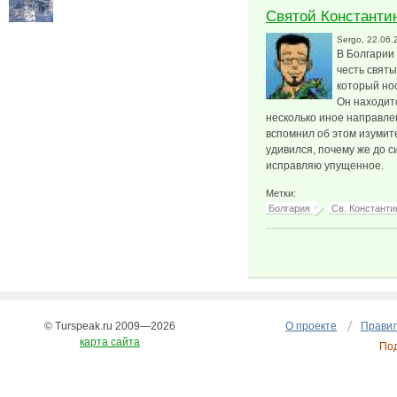
Святой Константи
Sergo
, 22.06.
В Болгарии
честь святы
который но
Он находит
несколько иное направле
вспомнил об этом изумит
удивился, почему же до с
исправляю упущенное.
Метки:
Болгария
Св. Константи
© Turspeak.ru 2009—2026
О проекте
Правил
карта сайта
По