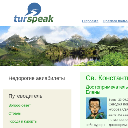
Перейти к основному содержанию
О проекте
Правила польз
Св. Констант
Недорогие авиабилеты
Достопримечатель
Елены
Путеводитель
Sergo
, 23.06.
Сегодня по
Вопрос-ответ
курорта Св
Страны
деле, их зд
не менее, е
Города и курорты
себе курорт – достоприме