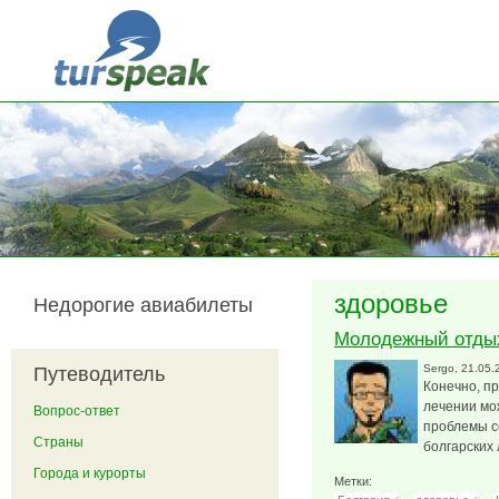
Перейти к основному содержанию
здоровье
Недорогие авиабилеты
Молодежный отдых
Sergo
, 21.05.
Путеводитель
Конечно, п
лечении мо
Вопрос-ответ
проблемы с
Страны
болгарских
Города и курорты
Метки: