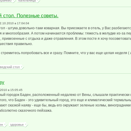
Кранево
капельница
 стол. Полезные советы.
12.10.2010 в 17:04:04
ол - штука довольно-таки коварная. Вы приезжаете в отель, у Вас разбегаются
я и многообразия. А потом начинаются проблемы: тяжесть в желудке из-за п
 привезенные с отдыха и даже отравления. В этом посте я хочу посоветовать
шествия правильно.
стремитесь попробовать все и сразу. Помните, что у вас еще целая неделя ( а
ведский стол
ву
.2010 в 15:05:45
ный городок Баден, расположенный недалеко от Вены, слышали практически в
того, что Баден - это удивительный город, это еще и климатический термальн
ают сказкой наяву - еще бы, ведь его окружают зеленые холмы, виноградники 
бсолютно сказочного пейзажа.
ен
здоровье