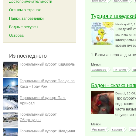
Болгария
здоровье
Достопримечательности
Отзывы о странах
Турция и шведский
Парки, заповедники
Nastasya87
, 
Водные ресурсы
Шведский ст
великолепи
Острова
килограммы,
время путе
Из последнего
1. В самые первые дни не 
Горнолыжный курорт Кицбюэль
Метки:
здоровье
питание
щ
Горнолыжный курорт Пас де ла
Баден - сказка ная
Каса – Грау Рож
Desoul
, 16.06
Горнолыжный курорт Пал-
Про курорт
Аринсал
ведь кроме 
часто назыв
Горнолыжный курорт
ощущение а
Обертауэрн
Метки:
Австрия
курорт
Бад
Горнолыжный курорт Шладминг