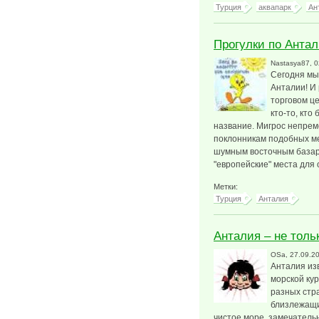
Турция
аквапарк
Ан
Прогулки по Антал
Nastasya87
, 
Сегодня мы
Анталии! И
торговом це
кто-то, кто
название. Мигрос непрем
поклонникам подобных мес
шумным восточным базар
"европейские" места для 
Метки:
Турция
Анталия
Анталия – не толь
OSa
, 27.09.2
Анталия из
морской ку
разных стр
близлежащи
чистое море, замечатель