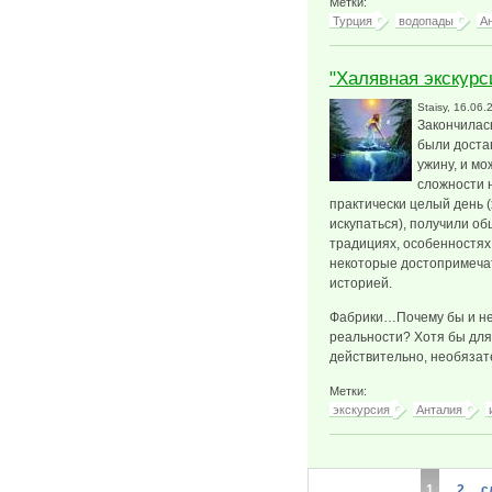
Метки:
Турция
водопады
А
"Халявная экскурс
Staisy
, 16.06.
Закончилась
были достав
ужину, и мо
сложности 
практически целый день (
искупаться), получили о
традициях, особенностях.
некоторые достопримечат
историей.
Фабрики…Почему бы и не 
реальности? Хотя бы для
действительно, необязат
Метки:
экскурсия
Анталия
Страницы
1
2
с