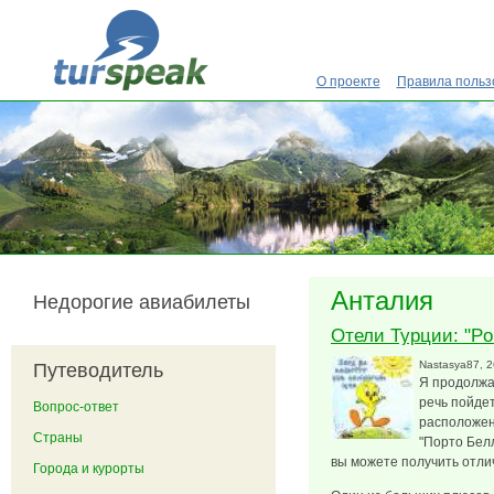
Перейти к основному содержанию
О проекте
Правила польз
Анталия
Недорогие авиабилеты
Отели Турции: "Por
Nastasya87
, 
Путеводитель
Я продолжаю
речь пойдет
Вопрос-ответ
расположен
Страны
"Порто Белл
вы можете получить отли
Города и курорты