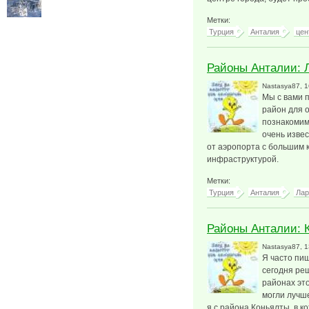
Метки:
Турция
Анталия
цен
Районы Анталии: 
Nastasya87
, 
Мы с вами 
район для 
познакомим
очень изве
от аэропорта с большим 
инфраструктурой.
Метки:
Турция
Анталия
Лар
Районы Анталии: 
Nastasya87
, 
Я часто пиш
сегодня ре
районах это
могли лучш
я с района Коньялты, в к