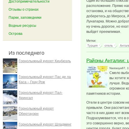
Один из больших плюсов 
Достопримечательности
расположение. Прямо нап
Отзывы о странах
остановка, и на обществ
доберетесь до Мигроса, 
Парки, заповедники
Лунапарка. Можно добрат
Водные ресурсы
ну очень дорогое, но еха
выйдет преемлимая.
Острова
Метки:
Турция
отель
Антал
Из последнего
Районы Анталии: 
Горнолыжный курорт Кицбюэль
Nastasya87
, 
Смело выби
Горнолыжный курорт Пас де ла
вы хотите х
Каса – Грау Рож
лучше. Ведь
огромное к
Горнолыжный курорт Пал-
памятников истории.
Аринсал
Отели в центре совсем не 
привыкли. Они рассчитаны
Горнолыжный курорт
часто в них даже нет все
Обертауэрн
Подразумевается, что в о
это совершенно верно, ве
Горнолыжный курорт Шладминг
центре города, будет про