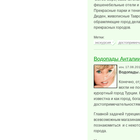
фешенебельные отели и 
Прекрасные парки и тени
Дюден, живописные Таврс
обрамляющие город дела
прекрасных городов.
Метки:
экскурсия
достопримеч
Водопады Антали
vov
, 17.08.20
Водопады 
Конечно, о
могли не по
курортный город Турции.
известна и как город, б
достопримечательностям
Главной задачей турецких
всевозможным магазинам 
познакомиться и с неко
города.