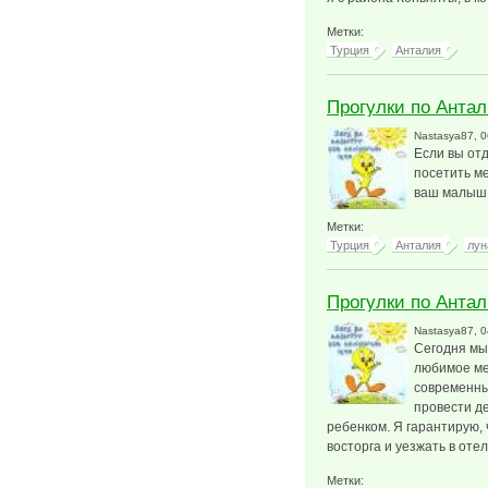
Метки:
Турция
Анталия
Прогулки по Антал
Nastasya87
, 
Если вы от
посетить ме
ваш малыш 
Метки:
Турция
Анталия
лун
Прогулки по Антал
Nastasya87
, 
Сегодня мы
любимое мес
современны
провести де
ребенком. Я гарантирую, 
восторга и уезжать в отел
Метки: