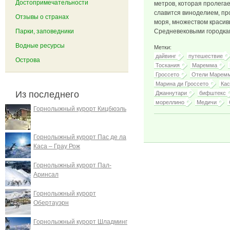
Достопримечательности
метров, которая пролегае
славится виноделием, пр
Отзывы о странах
моря, множеством красив
Парки, заповедники
Средневековыми городкам
Водные ресурсы
Метки:
дайвинг
путешествие
Острова
Тоскания
Маремма
Гроссето
Отели Марем
Марина ди Гроссето
Кас
Из последнего
Джаннутари
бифштекс
мореллино
Медичи
Горнолыжный курорт Кицбюэль
Горнолыжный курорт Пас де ла
Каса – Грау Рож
Горнолыжный курорт Пал-
Аринсал
Горнолыжный курорт
Обертауэрн
Горнолыжный курорт Шладминг