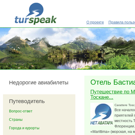
Перейти к основному содержанию
О проекте
Правила польз
Отель Басти
Недорогие авиабилеты
Путешествие по Ма
Тоскане...
Путеводитель
Carattere Tos
Все начало
Вопрос-ответ
приятелей 
Страны
местность Т
Флоренции.
Города и курорты
«Marittima» (морская, на