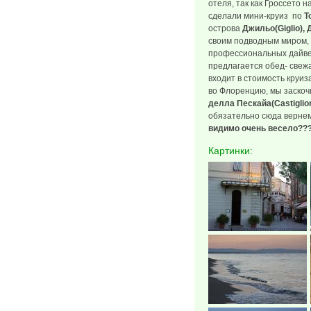
отеля, так как Гроссето н
сделали мини-круиз по
Т
острова
Джильо(Giglio), 
своим подводным миром, 
профессиональных дайве
предлагается обед- свеж
входит в стоимость круиз
во Флоренцию, мы заскоч
делла Пескайа(Castiglion
обязательно сюда вернем
видимо очень весело??
Картинки: