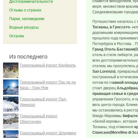
славится виноделием, пр
Достопримечательности
моря, множеством красив
Отзывы о странах
Средневековыми городкам
Парки, заповедники
Путешествие началось с
Тосканы, в Гроссето- «
Водные ресурсы
дорожными комуникациями
Острова
прошлого года принимает
Петербурга и Ростова. . 
Гранд Отель Бастиани(Gr
отель в стиле либерти, 
Из последнего
всех достопримечательно
Горнолыжный курорт Кицбюэль
отелем, мы прогулялись 
San Lorenzo)
, прекрасны
построенный в готическом
Горнолыжный курорт Пас де ла
потом по гл
авной площад
Каса – Грау Рож
стоит дворец
Альдобранд
праващая семья в средн
Горнолыжный курорт Пал-
управления Гроссето, и 
Аринсал
весь центр города. Ближе
мы остановились в ресто
блюдо Мареммы
бифштек
Горнолыжный курорт
«белой коровы», которая
Обертауэрн
Тосканы, под отменное
к
Скансано(Morellino di Sc
Горнолыжный курорт Шладминг