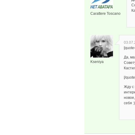
С
Ка
Carattere Toscano
03.07.
[quote
Да, ма
Kseniya
Совет
Кастил
[/quote
Жду с
интер
новое
себя :)