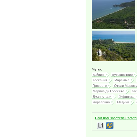
Метки:
дайвинг
путешествие
Тоскания
Маремма
Гроссето
Отели Марем
Марина ди Гроссето
Кас
Джаннутари
бифштекс
мореллино
Медичи
Блог пользователя Caratte