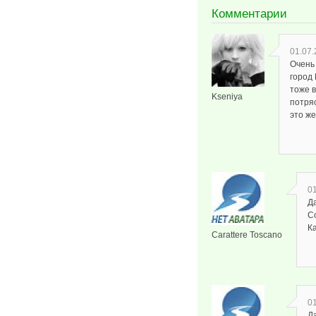
Комментарии
01.07.
Очень
город
тоже 
Kseniya
потря
это же
01
Д
С
Ка
Carattere Toscano
01
Д