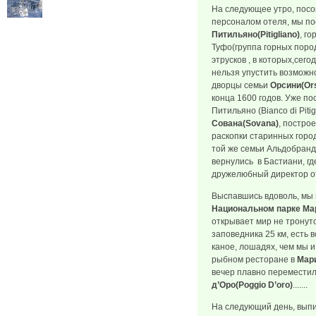
На следующее утро, пос
персоналом отеля, мы по
Питильяно(Pitigliano)
, г
Туфо(группа горных поро
этрусков , в которых,сег
нельзя упустить возможн
дворцы семьи
Орсини(Ors
конца 1600 годов. Уже по
Питильяно (Bianco di Piti
Сована(Sovana)
, постро
раскопки старинных горо
той же семьи Альдобранд
вернулись в Бастиани, г
дружелюбный директор о
Выспавшись вдоволь, мы 
Национальном парке М
открывает мир не тронут
заповедника 25 км, есть 
каное, лошадях, чем мы и
рыбном ресторане в
Мари
вечер плавно переместил
д’Оро(Poggio D’oro)
.......
На следующий день, вып