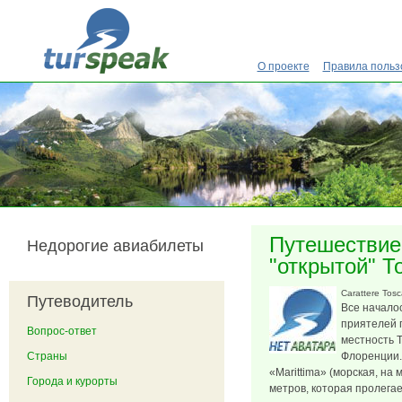
Перейти к основному содержанию
О проекте
Правила польз
Путешествие
Недорогие авиабилеты
"открытой" То
Carattere Tos
Путеводитель
Все начало
приятелей 
Вопрос-ответ
местность Т
Страны
Флоренции.
«Marittima» (морская, на
Города и курорты
метров, которая пролегае