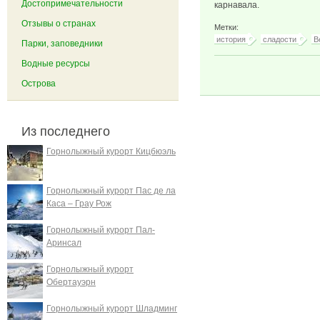
Достопримечательности
карнавала.
Отзывы о странах
Метки:
история
сладости
В
Парки, заповедники
Водные ресурсы
Острова
Из последнего
Горнолыжный курорт Кицбюэль
Горнолыжный курорт Пас де ла
Каса – Грау Рож
Горнолыжный курорт Пал-
Аринсал
Горнолыжный курорт
Обертауэрн
Горнолыжный курорт Шладминг