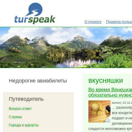
Перейти к основному содержанию
О проекте
Правила польз
вкусняшки
Недорогие авиабилеты
Во время Венециа
обязательно нужно
Путеводитель
kamori
, 22.11
.... разноо
Вопрос-ответ
все кондит
Страны
подают и н
договоренн
Города и курорты
сладости непозможно куп