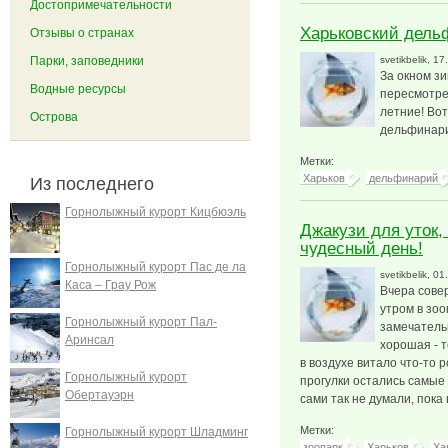
Достопримечательности
Харьковский дель
Отзывы о странах
Парки, заповедники
svetikbelik
, 17
За окном зи
Водные ресурсы
пересмотре
летние! Во
Острова
дельфинарий
Метки:
Харьков
дельфинарий
Из последнего
Горнолыжный курорт Кицбюэль
Джакузи для уток,
чудесный день!
Горнолыжный курорт Пас де ла
svetikbelik
, 01
Каса – Грау Рож
Вчера сове
утром в зоо
Горнолыжный курорт Пал-
замечатель
Аринсал
хорошая - т
в воздухе витало что-то 
Горнолыжный курорт
прогулки остались самые
Обертауэрн
сами так не думали, пока
Метки:
Горнолыжный курорт Шладминг
зоопарк
Харьков
Ха