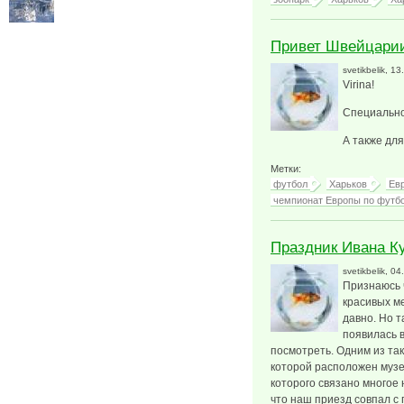
Привет Швейцарии
svetikbelik
, 13
Virina!
Специально
А также для
Метки:
футбол
Харьков
Ев
чемпионат Европы по футб
Праздник Ивана К
svetikbelik
, 04
Признаюсь ч
красивых ме
давно. Но т
появилась в
посмотреть. Одним из так
которой расположен музе
которого связано многое
что наш приезд совпал с