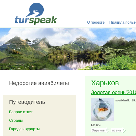
Перейти к основному содержанию
О проекте
Правила польз
Харьков
Недорогие авиабилеты
Золотая осень'201
svetikbelik
, 19
Путеводитель
Вопрос-ответ
Страны
Метки:
Города и курорты
Харьков
осень