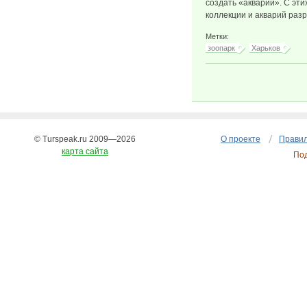
создать «акварий». С эт
коллекции и акварий разр
Метки:
зоопарк
Харьков
© Turspeak.ru 2009—2026
О проекте
Правил
карта сайта
По