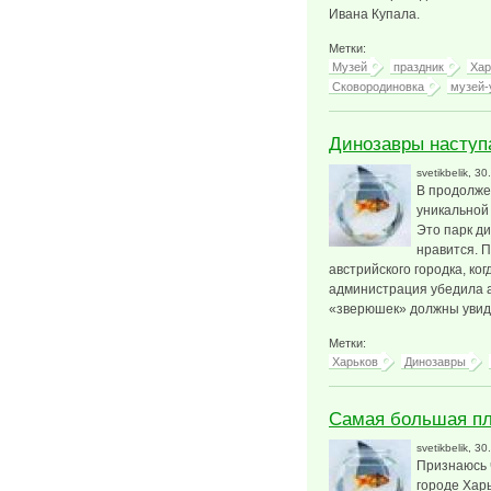
Ивана Купала.
Метки:
Музей
праздник
Хар
Сковородиновка
музей-
Динозавры наступ
svetikbelik
, 30
В продолже
уникальной 
Это парк ди
нравится. 
австрийского городка, ког
администрация убедила а
«зверюшек» должны увиде
Метки:
Харьков
Динозавры
Самая большая пл
svetikbelik
, 30
Признаюсь ч
городе Харь