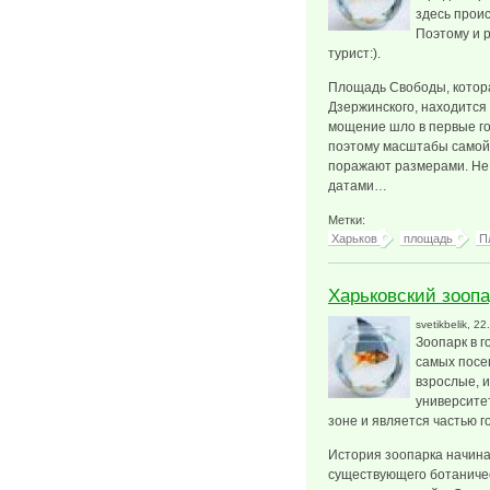
здесь прои
Поэтому и р
турист:).
Площадь Свободы, котор
Дзержинского, находится 
мощение шло в первые го
поэтому масштабы самой
поражают размерами. Не 
датами…
Метки:
Харьков
площадь
П
Харьковский зоопа
svetikbelik
, 22
Зоопарк в г
самых посе
взрослые, 
университет
зоне и является частью г
История зоопарка начинае
существующего ботаниче