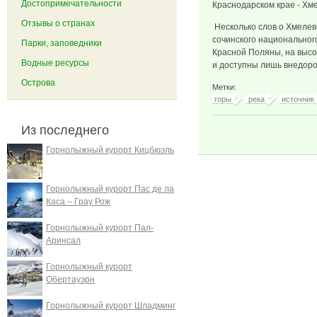
Достопримечательности
Краснодарском крае - Хм
Отзывы о странах
Несколько слов о Хмелевс
сочинского национальног
Парки, заповедники
Красной Поляны, на высо
Водные ресурсы
и доступны лишь внедоро
Острова
Метки:
горы
река
источник
Из последнего
Горнолыжный курорт Кицбюэль
Горнолыжный курорт Пас де ла
Каса – Грау Рож
Горнолыжный курорт Пал-
Аринсал
Горнолыжный курорт
Обертауэрн
Горнолыжный курорт Шладминг