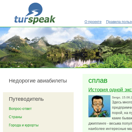
Перейти к основному содержанию
О проекте
Правила польз
сплав
Недорогие авиабилеты
История одной эк
Sergo
, 15.06.
Путеводитель
Здесь много
предпримчи
Вопрос-ответ
порой, на п
Страны
какие бываю
джиппинге - весьма попу
Города и курорты
наиболее интересные мар