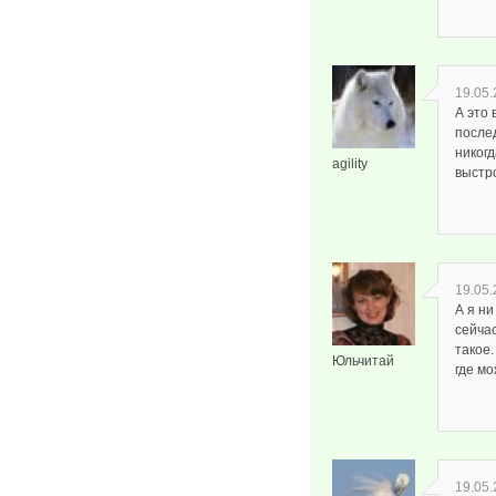
19.05.
А это 
после
никогд
agility
выстро
19.05.
А я н
сейчас
такое.
Юльчитай
где мо
19.05.