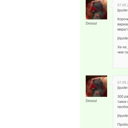
07.05.
[quote
Короче
Desoul
вариац
мира! 
[/quote
Хе-хе,
чем та
07.05.
[quote
300 ра
Desoul
такое
пробо
[/quote
Пробо