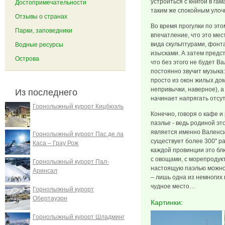
устроиться с книгой в га
Достопримечательности
таким же спокойным улоч
Отзывы о странах
Во время прогулки по это
Парки, заповедники
впечатление, что это ме
вида скульптурами, фонт
Водные ресурсы
изысками. А затем предст
Острова
что без этого не будет Ва
постоянно звучит музыка:
просто из окон жилых дом
непривычки, наверное), а
Из последнего
начинает напрягать отсут
Горнолыжный курорт Кицбюэль
Конечно, говоря о кафе и
паэлье - ведь родиной э
является именно Валенси
Горнолыжный курорт Пас де ла
существует более 300" ра
Каса – Грау Рож
каждой провинции это блю
с овощами, с морепродукт
Горнолыжный курорт Пал-
настоящую паэлью можно 
Аринсал
– лишь одна из немногих 
чудное место…
Горнолыжный курорт
Обертауэрн
Картинки:
Горнолыжный курорт Шладминг