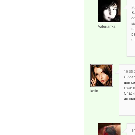
20
В
с
м
Valerianka
п
р
о
19.05.
Я бла
для се
тоже п
kotia
Спаси
испол
19