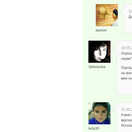
19
Да
kamori
18.05.
Хорош
науки"
Valerianka
Паелья
но все
мне он
21.05.
A мне 
вкусну
России
leila30