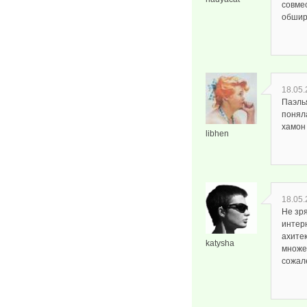
совме
обшир
18.05.
Паэлья
поняла
хамон 
libhen
18.05.
Не зр
интерн
ахите
katysha
множес
сожал