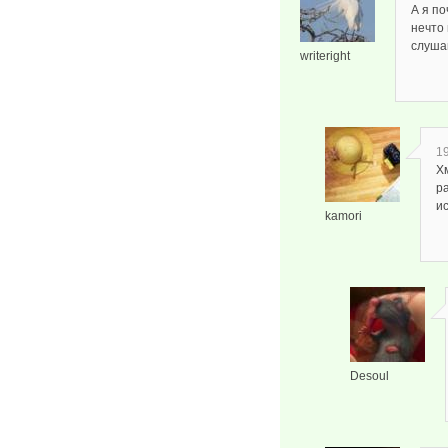
А я по
нечто 
слуша
writeright
19
Хм
р
ис
kamori
Desoul