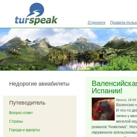
Перейти к основному содержанию
О проекте
Правила польз
Валенсийская
Недорогие авиабилеты
Испании!
Desoul
, 18.05
Путеводитель
Валенсию ча
И что-то де
Вопрос-ответ
лично у мен
Страны
веселой на
романов "Анжелика". Уютн
Города и курорты
окруженное апельсиновым