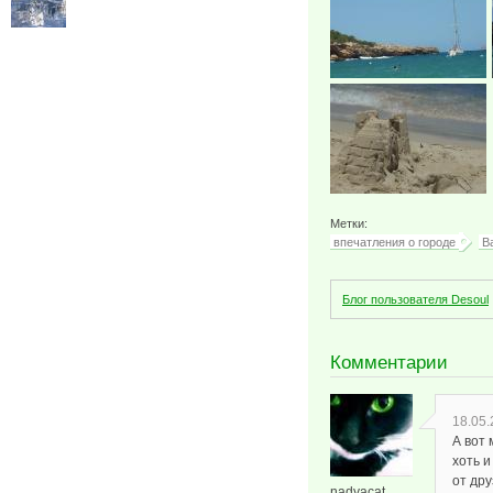
Метки:
впечатления о городе
В
Блог пользователя Desoul
Комментарии
18.05.
А вот 
хоть 
от дру
nadyacat