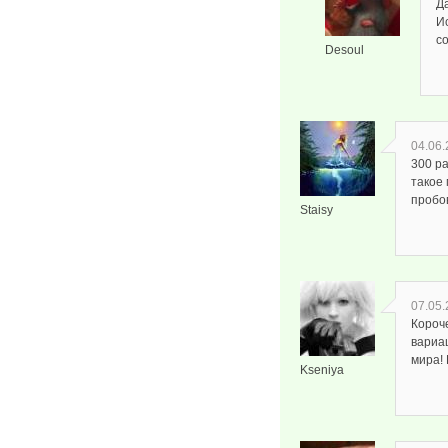
Д
Ис
со
Desoul
04.06.
300 ра
такое
пробо
Staisy
07.05.
Короче
вариац
мира! 
Kseniya