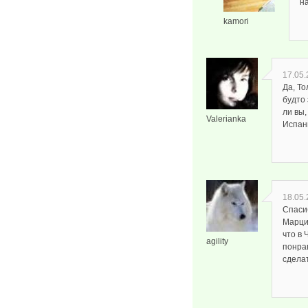
н
kamori
17.05.
Да, То
будто
ли вы,
Valerianka
Испан
18.05.
Спаси
Марцип
что в 
agility
понрав
сделат