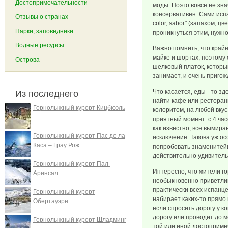
Достопримечательности
моды. Ноэто вовсе не зна
консервативен. Сами испа
Отзывы о странах
color, sabor" (запахом, ц
Парки, заповедники
проникнуться этим, нужно
Водные ресурсы
Важно помнить, что край
майке и шортах, поэтому
Острова
шелковый платок, который
занимает, и очень приго
Что касается, еды - то з
Из последнего
найти кафе или ресторан
Горнолыжный курорт Кицбюэль
колоритом, на любой вкус
приятный момент: с 4 часо
как известно, все вымирае
Горнолыжный курорт Пас де ла
исключение. Такова уж о
Каса – Грау Рож
попробовать знаменитей
действительно удивител
Горнолыжный курорт Пал-
Интересно, что жители го
Аринсал
необыкновенно приветлив
практически всех испанце
Горнолыжный курорт
набирает каких-то прямо
Обертауэрн
если спросить дорогу у к
дорогу или проводит до ме
Горнолыжный курорт Шладминг
той или иной достоприме