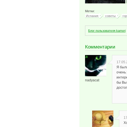
Метки:
Испания
советы
го
Блог пользователя kamori
Комментарии
17.05.
Я была
очень 
интер
nadyacat
бы Вы
досто
17
Х