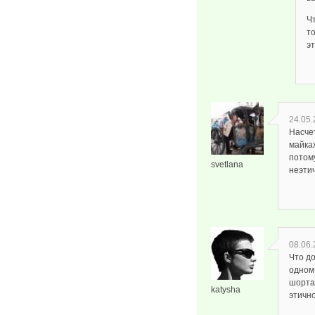
Ч
то
эт
24.05.
Насчет
майках
потому
svetlana
неэти
08.06.
Что до
одном
шорта
katysha
этично