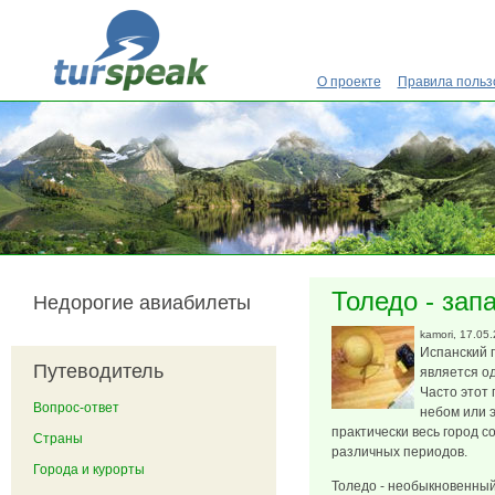
Перейти к основному содержанию
О проекте
Правила польз
Толедо - запах
Недорогие авиабилеты
kamori
, 17.05
Испанский 
Путеводитель
является од
Часто этот
Вопрос-ответ
небом или э
практически весь город с
Страны
различных периодов.
Города и курорты
Толедо - необыкновенный