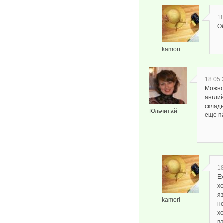
18
Об
kamori
18.05.
Можно
англи
склады
Юльчитай
еще п
18
Е
х
яз
kamori
н
хо
в