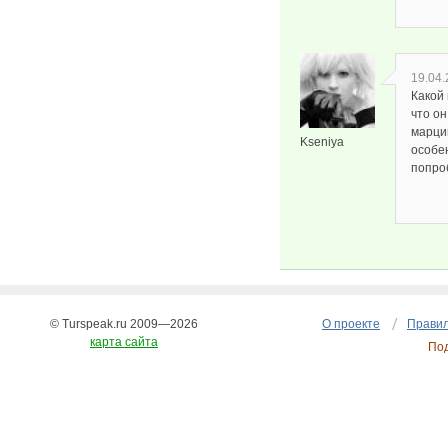
19.04.
Какой 
что он
марци
Kseniya
особе
попро
© Turspeak.ru 2009—2026
О проекте
Правил
карта сайта
По