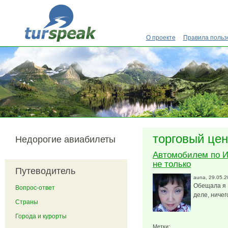
Перейти к основному содержанию
О проекте
Правила польз
торговый цен
Недорогие авиабилеты
Автомобилем по И
не только
Путеводитель
auna
, 29.05.
Обещала я 
Вопрос-ответ
деле, ничег
Страны
Города и курорты
Метки: