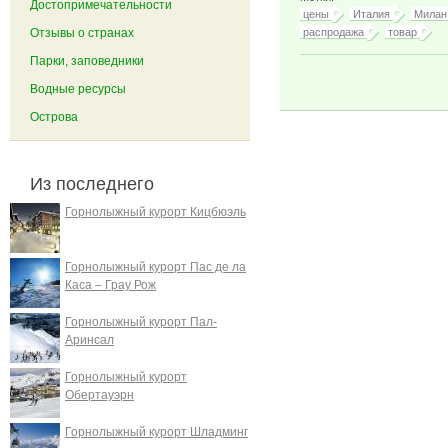
Достопримечательности
цены
Италия
Милан
Отзывы о странах
распродажа
товар
Парки, заповедники
Водные ресурсы
Острова
Из последнего
Горнолыжный курорт Кицбюэль
Горнолыжный курорт Пас де ла
Каса – Грау Рож
Горнолыжный курорт Пал-
Аринсал
Горнолыжный курорт
Обертауэрн
Горнолыжный курорт Шладминг