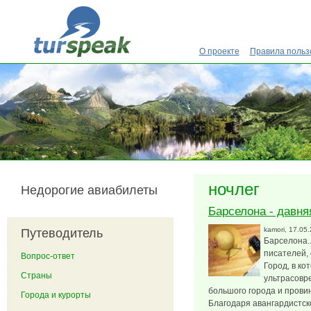
Перейти к основному содержанию
О проекте
Правила польз
ночлег
Недорогие авиабилеты
Барселона - давня
kamori
, 17.05
Путеводитель
Барселона..
писателей, 
Вопрос-ответ
Город, в ко
Страны
ультрасовр
большого города и прови
Города и курорты
Благодаря авангардистск