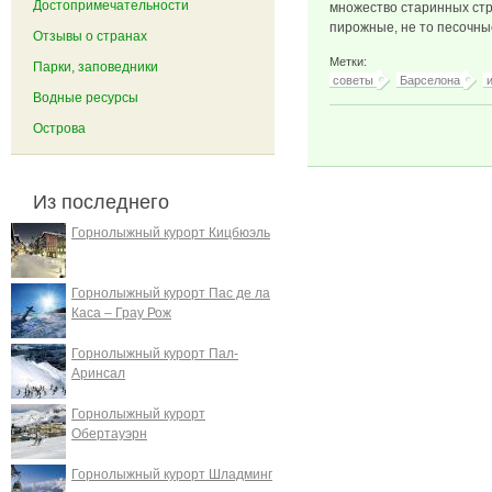
Достопримечательности
множество старинных стр
пирожные, не то песочны
Отзывы о странах
Метки:
Парки, заповедники
советы
Барселона
Водные ресурсы
Острова
Из последнего
Горнолыжный курорт Кицбюэль
Горнолыжный курорт Пас де ла
Каса – Грау Рож
Горнолыжный курорт Пал-
Аринсал
Горнолыжный курорт
Обертауэрн
Горнолыжный курорт Шладминг