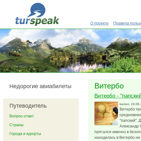
Перейти к основному содержанию
О проекте
Правила польз
Витербо
Недорогие авиабилеты
Витербо - "папский
kamori
, 19.06
Путеводитель
Витербо пр
средневеков
Вопрос-ответ
"папский". 
Страны
Александр I
прятался именно в безоп
Города и курорты
находилась в Витербо ни 