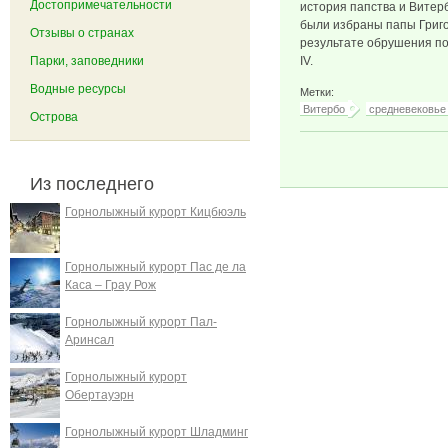
Достопримечательности
история папства и Витер
были избраны папы Григор
Отзывы о странах
результате обрушения пот
Парки, заповедники
IV.
Водные ресурсы
Метки:
Витербо
средневековье
Острова
Из последнего
Горнолыжный курорт Кицбюэль
Горнолыжный курорт Пас де ла
Каса – Грау Рож
Горнолыжный курорт Пал-
Аринсал
Горнолыжный курорт
Обертауэрн
Горнолыжный курорт Шладминг