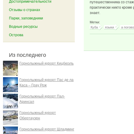
Достопримечательности
путешественника со стаже
практически никто кроме 
Отзывы о странах
знает.
Парки, заповедники
Метки:
Водные ресурсы
Куба
языки
а погов
Острова
Из последнего
Горнолыжный курорт Кицбюэль
Горнолыжный курорт Пас де ла
Каса – Грау Рож
Горнолыжный курорт Пал-
Аринсал
Горнолыжный курорт
Обертауэрн
Горнолыжный курорт Шладминг