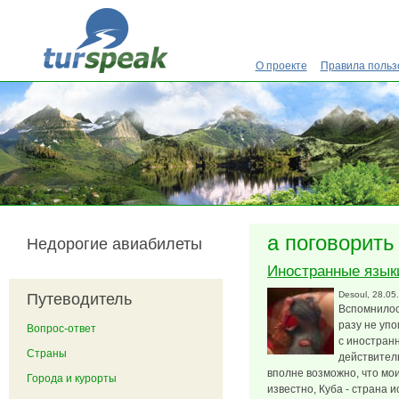
Перейти к основному содержанию
О проекте
Правила польз
а поговорить
Недорогие авиабилеты
Иностранные язык
Desoul
, 28.05
Путеводитель
Вспомнилось
разу не упо
Вопрос-ответ
с иностран
Страны
действител
вполне возможно, что мои
Города и курорты
известно, Куба - страна 