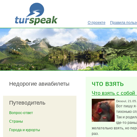
Перейти к основному содержанию
О проекте
Правила польз
что взять
Недорогие авиабилеты
Что взять с собой
Desoul
, 21.05
Путеводитель
Вот пишу я 
тихонько сп
Вопрос-ответ
Так и родил
Страны
где-то рань
желательно взять, но пер
Города и курорты
раз.