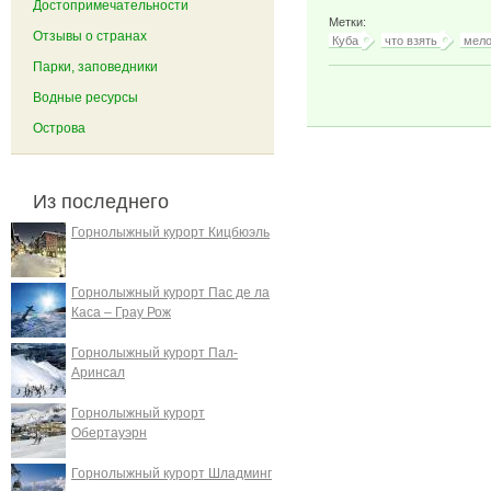
Достопримечательности
Метки:
Отзывы о странах
Куба
что взять
мел
Парки, заповедники
Водные ресурсы
Острова
Из последнего
Горнолыжный курорт Кицбюэль
Горнолыжный курорт Пас де ла
Каса – Грау Рож
Горнолыжный курорт Пал-
Аринсал
Горнолыжный курорт
Обертауэрн
Горнолыжный курорт Шладминг