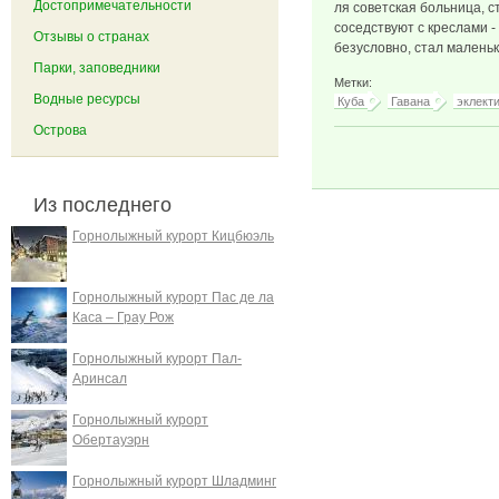
Достопримечательности
ля советская больница, 
соседствуют с креслами -
Отзывы о странах
безусловно, стал маленьк
Парки, заповедники
Метки:
Водные ресурсы
Куба
Гавана
эклект
Острова
Из последнего
Горнолыжный курорт Кицбюэль
Горнолыжный курорт Пас де ла
Каса – Грау Рож
Горнолыжный курорт Пал-
Аринсал
Горнолыжный курорт
Обертауэрн
Горнолыжный курорт Шладминг