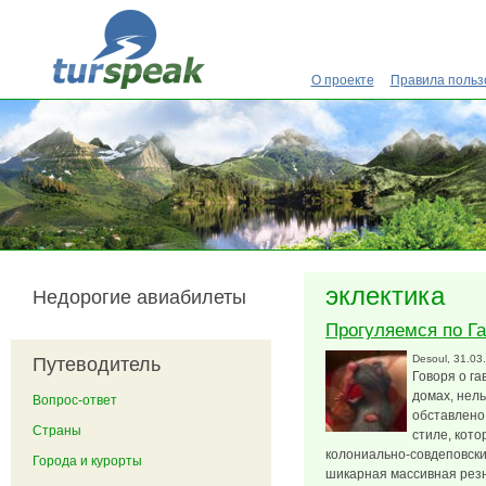
Перейти к основному содержанию
О проекте
Правила польз
эклектика
Недорогие авиабилеты
Прогуляемся по Га
Desoul
, 31.03
Путеводитель
Говоря о га
домах, нель
Вопрос-ответ
обставлено
Страны
стиле, кото
колониально-совдеповский
Города и курорты
шикарная массивная резн