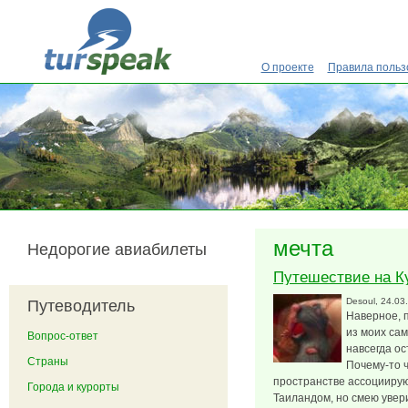
Перейти к основному содержанию
О проекте
Правила польз
мечта
Недорогие авиабилеты
Путешествие на Ку
Desoul
, 24.03
Путеводитель
Наверное, 
из моих сам
Вопрос-ответ
навсегда ос
Страны
Почему-то ч
пространстве ассоциирую
Города и курорты
Таиландом, но смею уверит