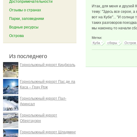
Достопримечательности
Итак, для меня и друзей 
Отзывы о странах
тему: "Здесь все серое, а 
вот на Кубе"... "И солнце 
Парки, заповедники
таких разговоров поездка
Водные ресурсы
мы наконец-то начали сбо
Острова
Метки:
Куба
сборы
Остров
Из последнего
Горнолыжный курорт Кицбюэль
Горнолыжный курорт Пас де ла
Каса – Грау Рож
Горнолыжный курорт Пал-
Аринсал
Горнолыжный курорт
Обертауэрн
Горнолыжный курорт Шладминг