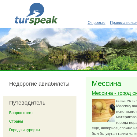
Перейти к основному содержанию
О проекте
Правила польз
Мессина
Недорогие авиабилеты
Мессина - город с
kamori
, 26.02
Путеводитель
Мессину ча
ясно: всего
Вопрос-ответ
материково
Страны
города нер
еще, наверное, сложно н
Города и курорты
был бы укутан таким коли