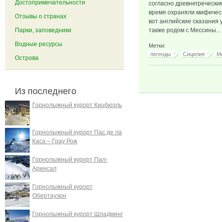
Достопримечательности
согласно древнегречески
время охраняли мифическ
Отзывы о странах
вот английские сказания
Парки, заповедники
также родом с Мессины...
Водные ресурсы
Метки:
легенды
Сицилия
М
Острова
Из последнего
Горнолыжный курорт Кицбюэль
Горнолыжный курорт Пас де ла
Каса – Грау Рож
Горнолыжный курорт Пал-
Аринсал
Горнолыжный курорт
Обертауэрн
Горнолыжный курорт Шладминг