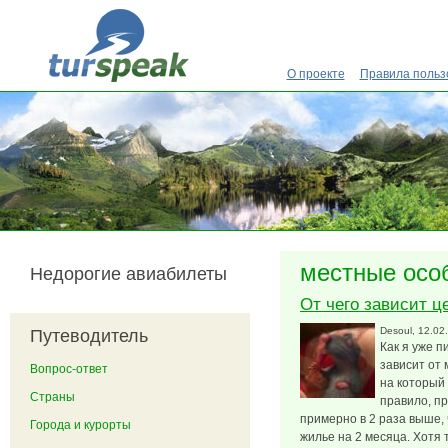
Перейти к основному содержанию
О проекте
Правила польз
местные осо
Недорогие авиабилеты
От чего зависит ц
Desoul
, 12.02
Путеводитель
Как я уже п
зависит от 
Вопрос-ответ
на который 
Страны
правило, пр
примерно в 2 раза выше, 
Города и курорты
жилье на 2 месяца. Хотя 