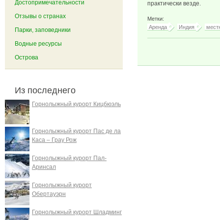
Достопримечательности
практически везде.
Отзывы о странах
Метки:
Аренда
Индия
мест
Парки, заповедники
Водные ресурсы
Острова
Из последнего
Горнолыжный курорт Кицбюэль
Горнолыжный курорт Пас де ла
Каса – Грау Рож
Горнолыжный курорт Пал-
Аринсал
Горнолыжный курорт
Обертауэрн
Горнолыжный курорт Шладминг