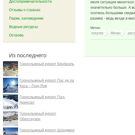
Достопримечательности
июля ситуация менятеся:
значительно больше. А во
Отзывы о странах
ооочень большими скидкам
Парки, заповедники
размер - ведь везде в маг
Водные ресурсы
Метки:
покупки
Милан
рас
Острова
Из последнего
Горнолыжный курорт Кицбюэль
Горнолыжный курорт Пас де ла
Каса – Грау Рож
Горнолыжный курорт Пал-
Аринсал
Горнолыжный курорт
Обертауэрн
Горнолыжный курорт Шладминг