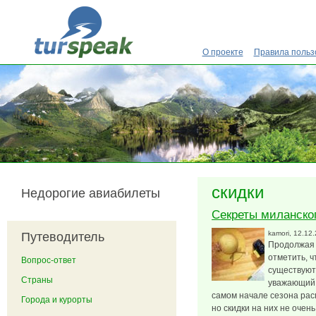
Перейти к основному содержанию
О проекте
Правила польз
скидки
Недорогие авиабилеты
Секреты миланско
kamori
, 12.12
Путеводитель
Продолжая 
отметить, 
Вопрос-ответ
существуют
Страны
уважающий 
самом начале сезона рас
Города и курорты
но скидки на них не очен