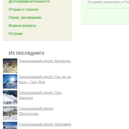
Достопримечательности
Что можно посмотреть в Ро
Отзывы о странах
Парки, заповедники
Водные ресурсы
Острова
Из последнего
Горнолыжный курорт Кицбюэль
Горнолыжный курорт Пас де ла
Каса – Грау Рож
Горнолыжный курорт Пал-
Аринсал
Горнолыжный курорт
Обертауэрн
Горнолыжный курорт Шладминг