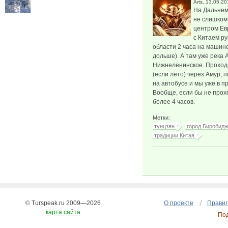
Arts
, 13.05.20
На Дальнем
не слишком
центром Евр
с Китаем ру
области 2 часа на машин
дольше). А там уже река
Нижнеленинское. Проход
(если лето) через Амур, 
на автобусе и мы уже в п
Вообще, если бы не прох
более 4 часов.
Метки:
тунцзян
город Биробид
традиции Китая
© Turspeak.ru 2009—2026
О проекте
Правил
карта сайта
По