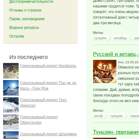
Дома строят, тротуары, 
Достопримечательности
нашими трудятся тоже. Тр
Отзывы о странах
говорят, что очень медле
пятиэтажный дом с четы
Парки, заповедники
два-три месяца.
Водные ресурсы
Метки:
Острова
тунцзян
китайцы
ра
Русский и китаец,-
Из последнего
Arts
, 23.05.20
Горнолыжный курорт Кицбюэль
Обжился нем
разных пут
смешные ра
Горнолыжный курорт Пас де ла
тут одну за
Каса – Грау Рож
словами. Дай, думаю, ис
своих поездках поподроб
Горнолыжный курорт Пал-
блога(до этого не вел нико
Аринсал
Метки:
китай
тунцзян
тамо
Горнолыжный курорт
Обертауэрн
Тунцзян- приграни
Горнолыжный курорт Шладминг