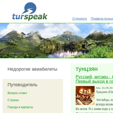
Перейти к основному содержанию
О проекте
Правила польз
тунцзян
Недорогие авиабилеты
Русский, китаец,- 
Первый выход в г
Путеводитель
Arts
, 31.05.20
Тунцзян (П
Вопрос-ответ
Китайцы, ка
Страны
всегда воз
Города и курорты
Во всем. Я с ними еще у с