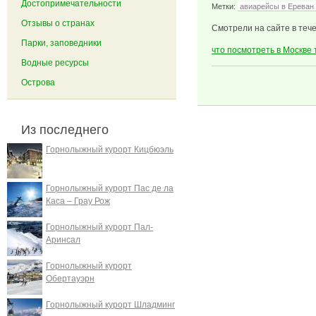
Достопримечательности
Метки:
авиарейсы в Ереван
Отзывы о странах
Смотрели на сайте в тече
Парки, заповедники
что посмотреть в Москве 
Водные ресурсы
Острова
Из последнего
Горнолыжный курорт Кицбюэль
Горнолыжный курорт Пас де ла
Каса – Грау Рож
Горнолыжный курорт Пал-
Аринсал
Горнолыжный курорт
Обертауэрн
Горнолыжный курорт Шладминг