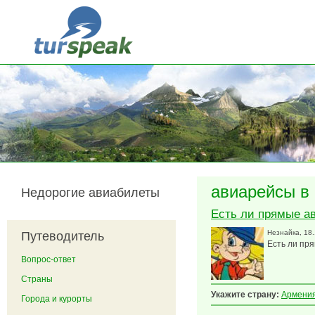
Перейти к основному содержанию
авиарейсы в
Недорогие авиабилеты
Есть ли прямые а
Незнайка
, 18
Путеводитель
Есть ли пр
Вопрос-ответ
Страны
Укажите страну:
Армени
Города и курорты