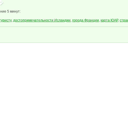
ние 5 минут:
туристу
,
достопримечательности Исландии
,
города Франции
,
карта ЮАР
,
стра