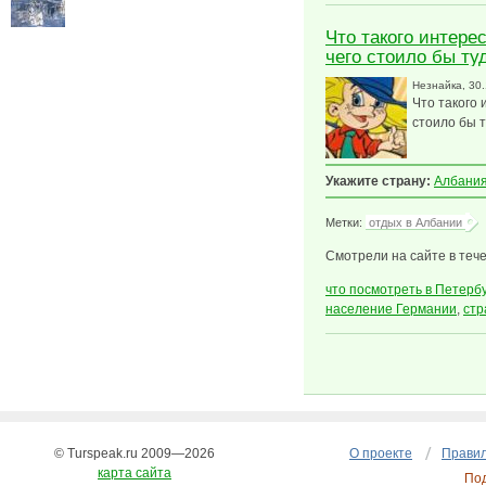
Что такого интере
чего стоило бы ту
Незнайка
, 30
Что такого 
стоило бы 
Укажите страну:
Албани
Метки:
отдых в Албании
Смотрели на сайте в тече
что посмотреть в Петерб
население Германии
,
стр
© Turspeak.ru 2009—2026
О проекте
Правил
карта сайта
По