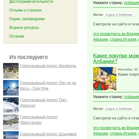
Достопримечательности
Укажите страну:
Албани
Отзывы о странах
Метки:
отдых в Албании
Парки, заповедники
Смотрели на сайте в тече
Водные ресурсы
что посмотреть во Влади
Острова
Абхазии
,
страна Италия
,
Какие покупки мож
Из последнего
Албании?
Горнолыжный курорт Кицбюэль
Незнайка
, 30
Какие поку
Горнолыжный курорт Пас де ла
Каса – Грау Рож
Укажите страну:
Албани
Горнолыжный курорт Пал-
Аринсал
Метки:
отдых в Албании
Горнолыжный курорт
Смотрели на сайте в тече
Обертауэрн
что посмотреть во Влади
Абхазии
,
страна Италия
,
Горнолыжный курорт Шладминг