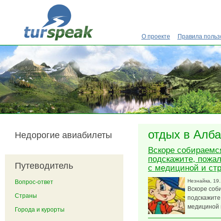
Перейти к основному содержанию
О проекте
Правила польз
отдых в Алб
Недорогие авиабилеты
Вскоре собираемс
подскажите, пожал
Путеводитель
с медициной и ст
Незнайка
, 19
Вопрос-ответ
Вскоре соб
Страны
подскажите,
медициной 
Города и курорты