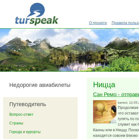
Перейти к основному содержанию
О проекте
Правила польз
Ницца
Недорогие авиабилеты
Сан Ремо - отправ
kamori
, 12.05
Путеводитель
Продолжая 
что остават
Вопрос-ответ
гулять по г
Страны
служит как 
Канны или в Ниццу. Поск
Города и курорты
находятся совсем близко 