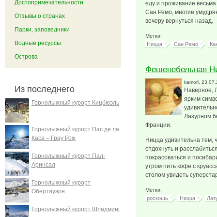
Достопримечательности
еду и проживание весьма
Сан Ремо, многие умудря
Отзывы о странах
вечеру вернуться назад.
Парки, заповедники
Метки:
Водные ресурсы
Ницца
Сан Ремо
Ка
Острова
Фешенебельная Н
kamori
, 23.07
Из последнего
Наверное, 
ярким симво
Горнолыжный курорт Кицбюэль
удивительно
Лазурном б
Франции.
Горнолыжный курорт Пас де ла
Каса – Грау Рож
Ницца удивительна тем, 
отдохнуть и расслабиться
Горнолыжный курорт Пал-
покрасоваться и посибари
Аринсал
утром пить кофе с круасс
столом увидеть суперстар
Горнолыжный курорт
Метки:
Обертауэрн
роскошь
Ницца
Лаз
Горнолыжный курорт Шладминг