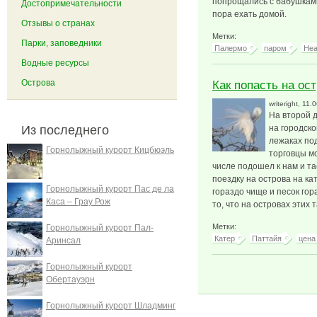
попрощались с бабушкам
Достопримечательности
пора ехать домой.
Отзывы о странах
Метки:
Парки, заповедники
Палермо
паром
Неа
Водные ресурсы
Острова
Как попасть на ос
writeright
, 11.
На второй 
Из последнего
на городск
лежаках под
Горнолыжный курорт Кицбюэль
торговцы мо
числе подошел к нам и та
поездку на острова на ка
Горнолыжный курорт Пас де ла
гораздо чище и песок го
Каса – Грау Рож
то, что на островах этих 
Метки:
Горнолыжный курорт Пал-
Катер
Паттайя
цена
Аринсал
Горнолыжный курорт
Обертауэрн
Горнолыжный курорт Шладминг