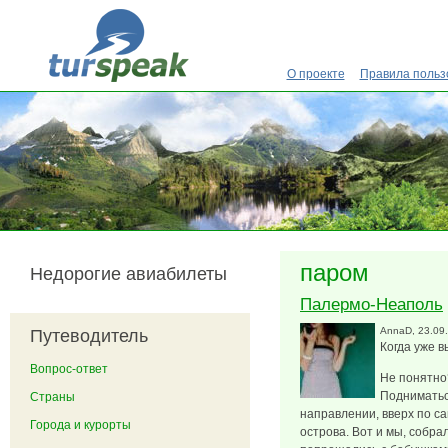
Перейти к основному содержанию
О проекте
Правила польз
паром
Недорогие авиабилеты
Палермо-Неаполь
AnnaD
, 23.09
Путеводитель
Когда уже 
Вопрос-ответ
Не понятно
Подниматься
Страны
направлении, вверх по сапо
Города и курорты
острова. Вот и мы, собра