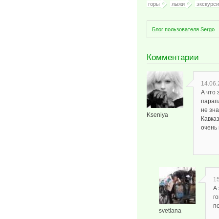
горы
лыжи
экскурс
Блог пользователя Sergo
Комментарии
14.06.
А что 
парап
не зна
Kseniya
Кавказ
очень
15
А
г
п
svetlana