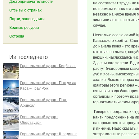
Достопримечательности
не составляет труда- не н
по прямым тоннелям займ
Отзывы о странах
неважно на какое время г
Парки, заповедники
зима или лето, посетить
случае.
Водные ресурсы
Несколько слов о самой 
Острова
Кавказского хребта. Снег
до начала июня - это вре
кататься на лыжах, сноу
Из последнего
вершин, наслаждаясь чис
Здесь много зелени. В до
Горнолыжный курорт Кицбюэль
растут благородный кавказ
дуб и ясень, высокогорн
азалия. Высоко в горах 
Горнолыжный курорт Пас де ла
факторы этого региона – 
Каса – Грау Рож
ключевая вода благоприя
организм, и поэтому прав
Горнолыжный курорт Пал-
горноклиматическим куро
Аринсал
Говоря о программах отд
Горнолыжный курорт
найти предложение на лю
Обертауэрн
на горных реках и прогу
и пикники. Надо сказать
Горнолыжный курорт Шладминг
экстремальные развлечен