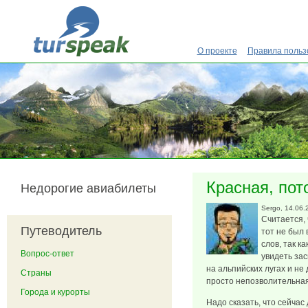
Перейти к основному содержанию
О проекте
Правила польз
Красная, пот
Недорогие авиабилеты
Sergo
, 14.06.
Считается, 
Путеводитель
тот не был 
слов, так к
Вопрос-ответ
увидеть за
на альпийских лугах и не
Страны
просто непозволительна
Города и курорты
Надо сказать, что сейча