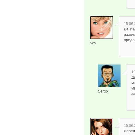
15.06.
Да, и 
развле
предл
vov
19
Да
м
ме
Sergo
з
15.06.
Форель