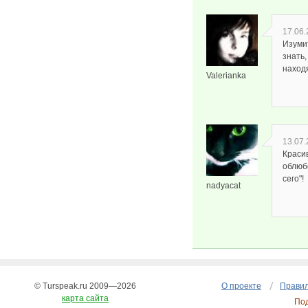
17.06.
Изуми
знать,
находя
Valerianka
13.07.
Красив
облюб
сего"!
nadyacat
© Turspeak.ru 2009—2026
О проекте
Правил
карта сайта
По