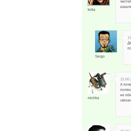
чистей
шашлы
kotia
19
Д
п
Sergo
15.06.
А поч
поляна
не обн
michka
связа