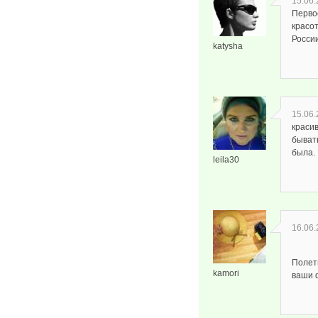
15.06.
Перво
красо
России
katysha
15.06.
краси
бывать
была.
leila30
16.06.
Полеты
kamori
ваши ф