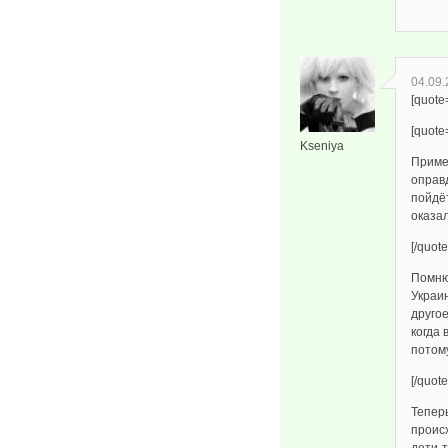
04.09.
[quote
[quote
Kseniya
Приме
оправ
пойдёт
оказа
[/quote
Помню,
Украин
другое
когда
потому
[/quote
Теперь
происх