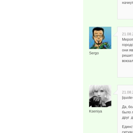
начнут
21.08.
Мероп
городс
они яв
Sergo
решит
вокзал
21.08.
[quote
Да, б
Kseniya
было 
друг д
Единст
ситуац