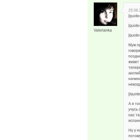
25.08.
[quote
[quote
Valerianka
[quote
Муж п
говор
поздно
живет
тепер
англий
начина
некогд
[/quote
А я то
учусь 
нас та
испанс
Ну у н
потому