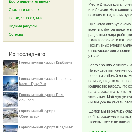
Достопримечательности
Место 2 часов круга поче
Отзывы о странах
или 5 часов. Но я слишко
пожалела. Ради 2 минут с
Парки, заповедники
Ну а когда автобус с ком
Водные ресурсы
всем, и о фотоаппарате в
Острова
радостные лица ребят, к
Южной Африке, и вот сейч
Позитивных эмоций было м
от неудержимой энергии. 
Из последнего
у Пике.
Горнолыжный курорт Кицбюэль
Всего прошло 2 минуты, а
На концерт мы уже не пош
дорога и рабочий день. М
Горнолыжный курорт Пас де ла
не мы одни.) На железно
Каса – Грау Рож
количество народу, что о
начала закрывать вокзал.
Горнолыжный курорт Пал-
закрытым. Мой муж успел
Аринсал
бы мы уже не уехали отсю
Горнолыжный курорт
Домой мы вернулись счас
Обертауэрн
ребята заслужили на все
любовью всего испанског
Горнолыжный курорт Шладминг
Картинки: