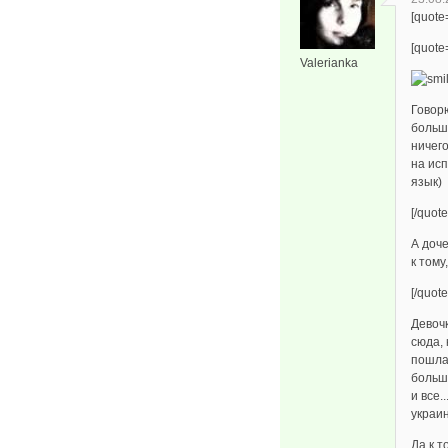
[quote
[quote
Valerianka
Говор
больше
ничего
на ис
язык)
[/quote
А доче
к тому
[/quote
Девоч
сюда, 
пошла 
больш
и все.
украин
Да к 