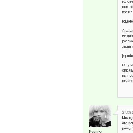
голове
повтор
время,
[/quote
Ага, а
испан
русско
аванг
[/quote
Он у 
оправд
по-рус
подожд
27.08.
Молод
его ис
нужен)
Kseniya