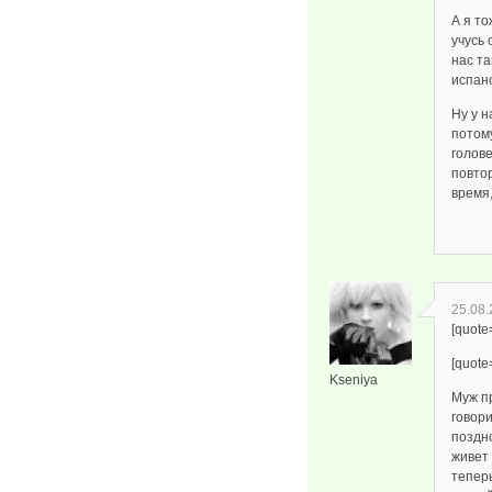
А я то
учусь 
нас та
испанс
Ну у н
потому
голове
повтор
время,
25.08.
[quote
[quote
Kseniya
Муж п
говор
поздно
живет
тепер