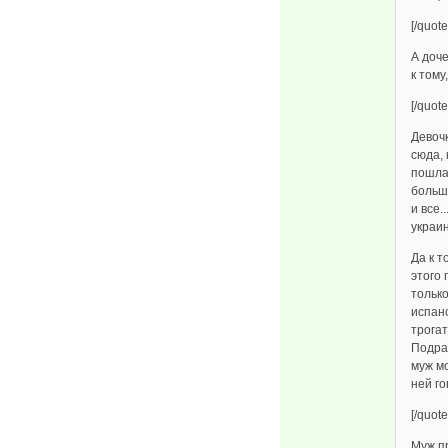
[/quote
А доче
к тому
[/quote
Девоч
сюда, 
пошла 
больш
и все.
украин
Да к 
этого 
только
испанс
трогат
Подрас
муж м
ней го
[/quote
Муж п