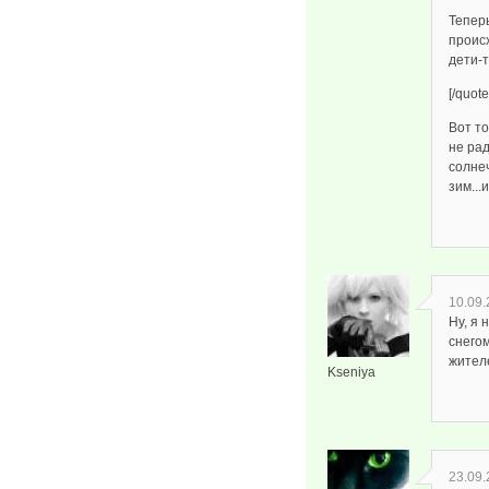
Теперь
происх
дети-т
[/quote
Вот т
не рад
солне
зим...
10.09.
Ну, я 
снегом
жителе
Kseniya
23.09.