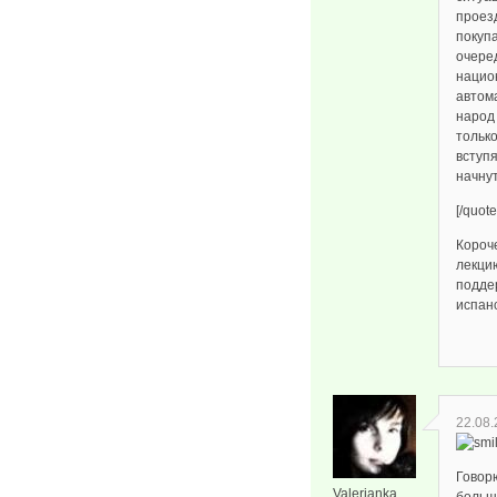
проез
покупа
очере
национ
автома
народ 
только
вступ
начнут
[/quote
Короч
лекцию
подде
испан
22.08.
Говор
Valerianka