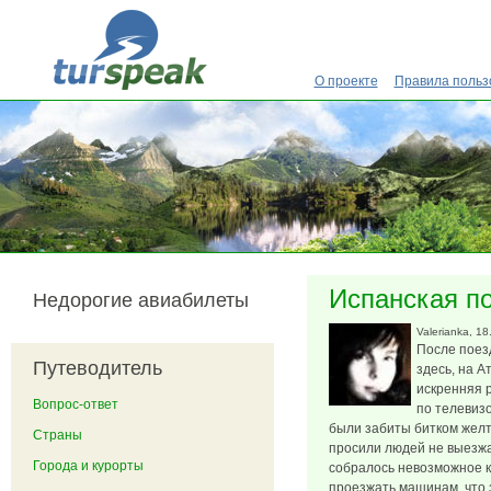
Перейти к основному содержанию
О проекте
Правила польз
Испанская п
Недорогие авиабилеты
Valerianka
, 18
После поез
Путеводитель
здесь, на А
искренняя р
Вопрос-ответ
по телевиз
были забиты битком жел
Страны
просили людей не выезжа
Города и курорты
собралось невозможное к
проезжать машинам, что 