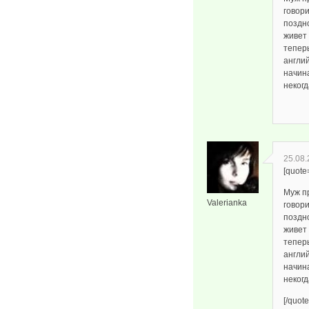
говор
поздно
живет
тепер
англий
начина
некогд
25.08.
[quote
Муж п
Valerianka
говор
поздно
живет
тепер
англий
начина
некогд
[/quote