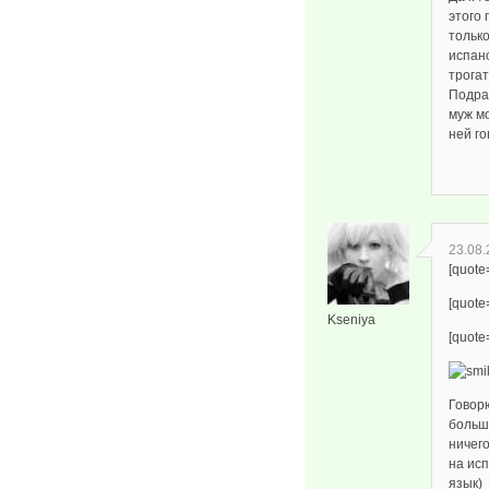
этого 
только
испанс
трогат
Подрас
муж м
ней го
23.08.
[quote
[quote
Kseniya
[quote
Говор
больше
ничего
на ис
язык)