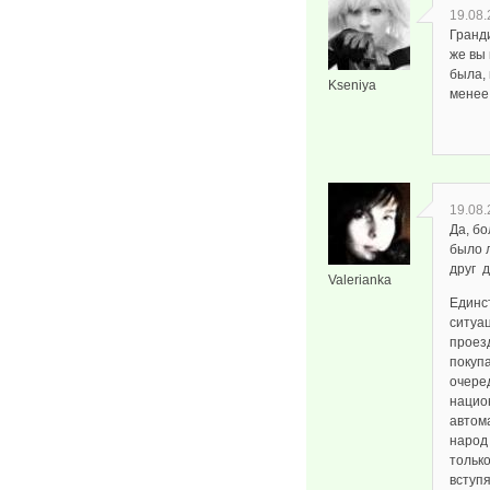
19.08.
Гранди
же вы 
была, 
Kseniya
менее
19.08.
Да, б
было 
друг д
Valerianka
Единст
ситуац
проез
покупа
очере
национ
автома
народ 
только
вступ