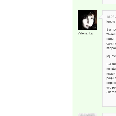
18.08.
[quote
Вы пр
Valerianka
такой 
национ
сами 
второ
[/quote
Вы зна
влюбил
нрави
рады з
переж
что р
благо