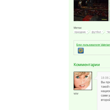
Метки:
праздник
футбол
Че
Блог пользователя Valeria
Комментарии
18.08.
Вы пр
такой 
национ
vov
сами 
второ