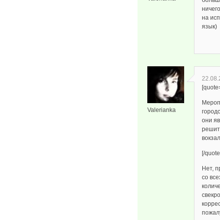
больше
ничего
на ис
язык)
22.08.
[quote
Мероп
Valerianka
городс
они яв
решит
вокзал
[/quote
Нет, п
со все
колич
свекр
корре
пожалу