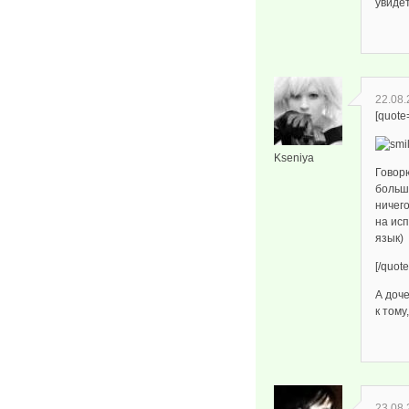
увиде
22.08.
[quote
Kseniya
Говор
больше
ничего
на ис
язык)
[/quote
А доче
к тому
23.08.