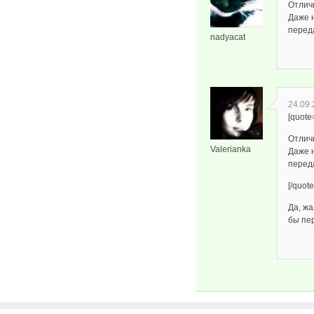
Отлич
Даже 
переда
nadyacat
24.09.
[quote
Отлич
Valerianka
Даже 
переда
[/quote
Да, жа
бы пе