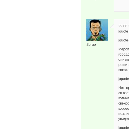
29.08.
[quote
[quote
Sergo
Мероп
городс
они яв
решит
вокзал
[/quote
Нет, п
со все
колич
свекр
корре
пожалу
увиде
[/quote