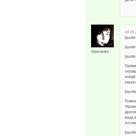
дети-т
09.09.
[quote
[quote
Valerianka
[quote
Приме
оправ
пойдёт
оказа
[/quote
Помню,
Украин
другое
когда
потому
[/quote