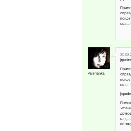
Приме
оправ
пойдёт
оказа
30.08.
[quote
Приме
Valerianka
оправ
пойдёт
оказа
[/quote
Помню,
Украин
другое
когда
потому