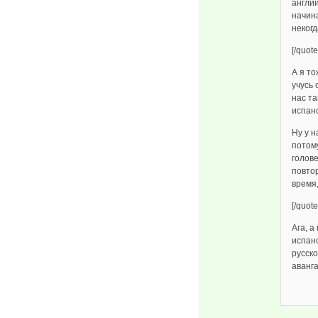
англий
начина
некогд
[/quote
А я то
учусь 
нас та
испанс
Ну у н
потому
голове
повтор
время,
[/quote
Ага, а
испан
русско
аванг