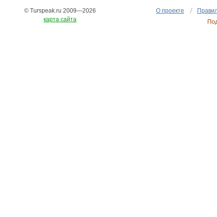
© Turspeak.ru 2009—2026
О проекте
Правил
карта сайта
По