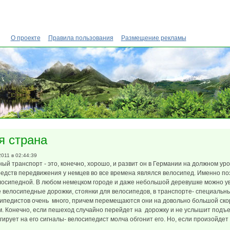
О проекте
Правила пользования
Размещение рекламы
я страна
2011 в 02:44:39
й транспорт - это, конечно, хорошо, и развит он в Германии на должном уро
едств передвижения у немцев во все времена являлся велосипед. Именно по
лосипедной. В любом немецком городе и даже небольшой деревушке можно у
 велосипедные дорожки, стоянки для велосипедов, в транспорте- специальн
сипедистов очень много, причем перемещаются они на довольно большой ско
. Конечно, если пешеход случайно перейдет на дорожку и не услышит под
гирует на его сигналы- велосипедист молча обгонит его. Но, если произойдет