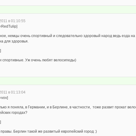
2011 в 01:10:55
=RedTulip]
ное, немцы очень спортивный и следовательно здоровый народ ведь езда на
на для здоровья.
]
ни спортивные. Уж очень любят велосипеды)
2011 в 01:13:04
=vov]
ько я поняла, в Германии, и в Берлине, в частности, тоже развит прокат велос
ейских городах?
]
 правы. Берлин такой же развитый европейский город :)