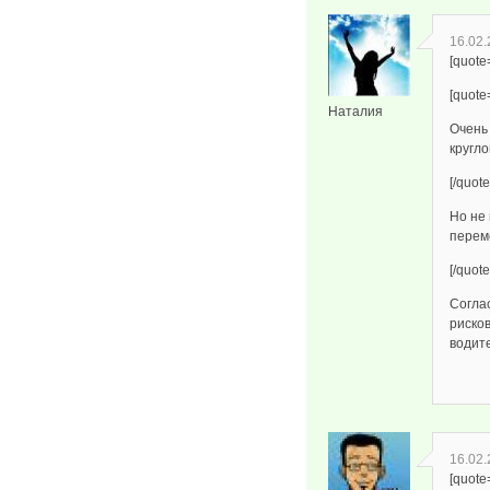
16.02.
[quote
[quot
Наталия
Очень 
кругло
[/quote
Но не
перем
[/quote
Соглас
рисков
водите
16.02.
[quot