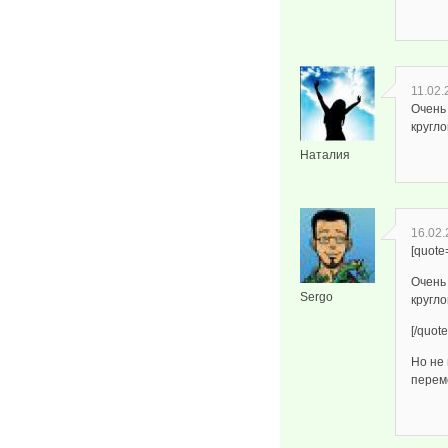
11.02.
Очень 
кругло
Наталия
16.02.
[quot
Очень 
Sergo
кругло
[/quote
Но не
перем