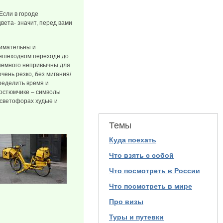
Если в городе
вета- значит, перед вами
нимательны и
 пешеходном переходе до
 немного непривычны для
чень резко, без мигания/
пределить время и
костюмчике – символы
 светофорах худые и
Темы
Куда поехать
Что взять с собой
Что посмотреть в России
Что посмотреть в мире
Про визы
Туры и путевки