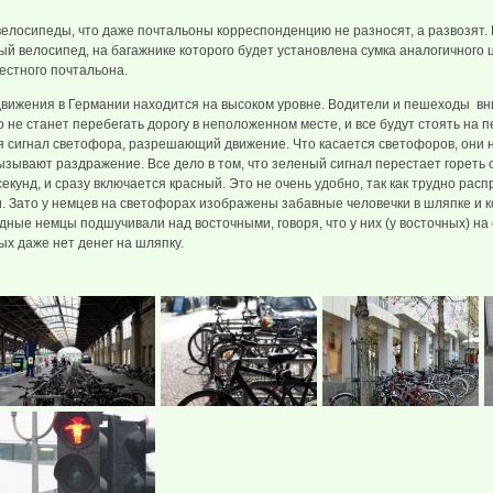
елосипеды, что даже почтальоны корреспонденцию не разносят, а развозят. 
й велосипед, на багажнике которого будет установлена сумка аналогичного ц
естного почтальона.
вижения в Германии находится на высоком уровне. Водители и пешеходы в
 не станет перебегать дорогу в неположенном месте, и все будут стоять на
тся сигнал светофора, разрешающий движение. Что касается светофоров, они
ызывают раздражение. Все дело в том, что зеленый сигнал перестает гореть о
екунд, и сразу включается красный. Это не очень удобно, так как трудно рас
и. Зато у немцев на светофорах изображены забавные человечки в шляпке и 
дные немцы подшучивали над восточными, говоря, что у них (у восточных) на
ых даже нет денег на шляпку.