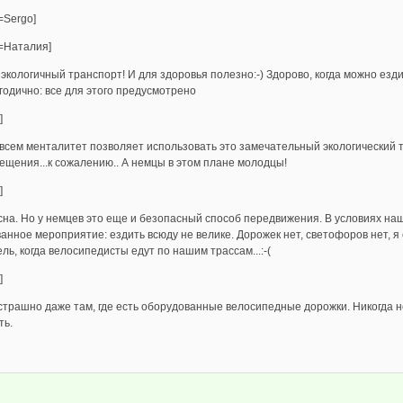
=Sergo]
e=Наталия]
экологичный транспорт! И для здоровья полезно:-) Здорово, когда можно езди
годично: все для этого предусмотрено
]
 всем менталитет позволяет использовать это замечательный экологический 
ещения...к сожалению.. А немцы в этом плане молодцы!
]
на. Но у немцев это еще и безопасный способ передвижения. В условиях наш
анное мероприятие: ездить всюду не велике. Дорожек нет, светофоров нет, я 
ль, когда велосипедисты едут по нашим трассам...:-(
]
 страшно даже там, где есть оборудованные велосипедные дорожки. Никогда н
ть.