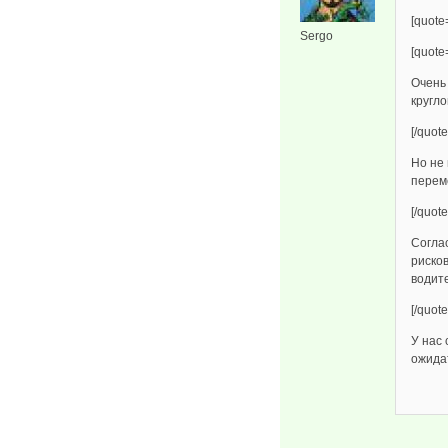
[quote
Sergo
[quot
Очень 
кругло
[/quote
Но не
перем
[/quote
Соглас
рисков
водите
[/quote
У нас
ожида