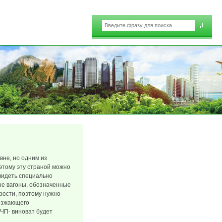
Поиск
Форма поиска
вне, но одним из
этому эту страной можно
видеть специально
ые вагоны, обозначенные
рости, поэтому нужно
ъезжающего
 ЧП- виноват будет