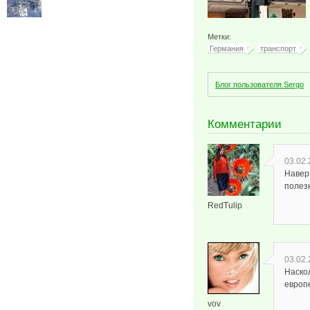
Метки:
Германия
транспорт
Блог пользователя Sergo
Комментарии
03.02.
Навер
полез
RedTulip
03.02.
Наскол
европ
vov