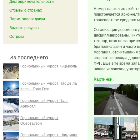
Достопримечательности
Немцы настолько любят в
Отзывы о странах
повстречается ярко-желты
Парки, заповедники
транспортное средство м
Водные ресурсы
Организация дорожного д
дисциплинированы. Никто
Острова
тех пор, пока не загори
братьев-славян и часто в
моргания, отсчитывания с
Из последнего
скорость перехода дорог
ФРГ. Ещё в те время запа
Горнолыжный курорт Кицбюэль
нищие человечки, у котор
Картинки:
Горнолыжный курорт Пас де ла
Каса – Грау Рож
Горнолыжный курорт Пал-
Аринсал
Горнолыжный курорт
Обертауэрн
Горнолыжный курорт Шладминг