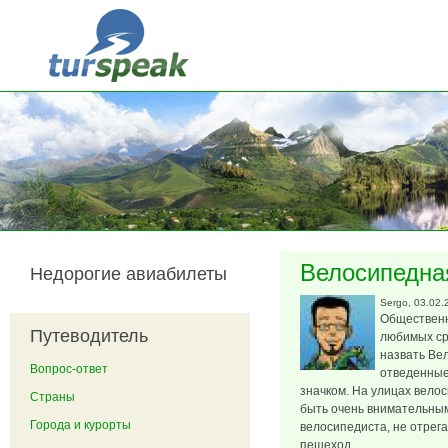
Перейти к основному содержанию
Велосипедна
Недорогие авиабилеты
Sergo
, 03.02.
Общественны
Путеводитель
любимых ср
назвать Ве
Вопрос-ответ
отведенные
значком. На улицах вело
Страны
быть очень внимательным
Города и курорты
велосипедиста, не отрега
пешеход.