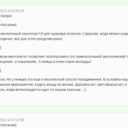
2011 в 23:36:10
=Sergo]
e=Наталия]
экологичный транспорт! И для здоровья полезно:-) Здорово, когда можно езди
годично: все для этого предусмотрено
]
 всем менталитет позволяет использовать это замечательный экологический 
ещения...к сожалению.. А немцы в этом плане молодцы!
]
на. Но у немцев это еще и безопасный способ передвижения. В условиях наш
анное мероприятие: ездить всюду не велике. Дорожек нет, светофоров нет, я 
ль, когда велосипедисты едут по нашим трассам...:-(
2011 в 23:52:58
e=Наталия]