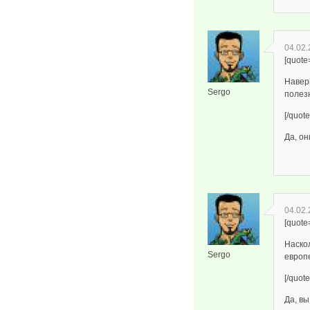
04.02.
[quote
Навер
Sergo
полез
[/quote
Да, о
04.02.
[quote
Наскол
Sergo
европ
[/quote
Да, вы