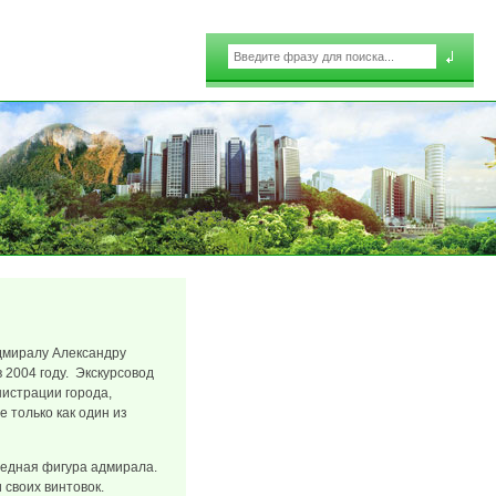
Поиск
Форма поиска
дмиралу Александру
в 2004 году. Экскурсовод
нистрации города,
 только как один из
медная фигура адмирала.
своих винтовок.