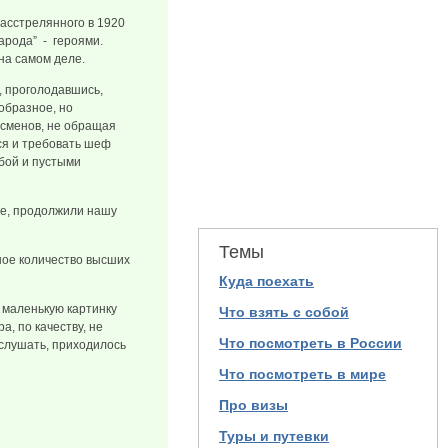
расстрелянного в 1920
народа” - героями.
на самом деле.
, проголодавшись,
образное, но
есменов, не обращая
ся и требовать шеф
обой и пустыми
ые, продолжили нашу
Темы
шое количество высших
Куда поехать
 маленькую картинку
Что взять с собой
а, по качеству, не
Что посмотреть в России
 слушать, приходилось
Что посмотреть в мире
Про визы
Туры и путевки