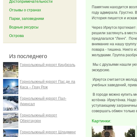
Достопримечательности
Памятник находится возле
Отзывы о странах
году адмирала. Грустно. 
История пишется и искажа
Парки, заповедники
Водные ресурсы
Через Иркутск протекает
решили заглянуть в мест
Острова
предлагался “Ленч”. Поч
внимание на нашу группу
повара - тишина. Никто и
желудками. Группа разбре
Из последнего
Мы с друзьями нашли уют
Горнолыжный курорт Кицбюэль
экскурсию.
Иркутск считается молод
Горнолыжный курорт Пас де ла
учебных заведений, при
Каса – Грау Рож
В городе можно купить м
Горнолыжный курорт Пал-
котёнка- Иркутёнка. Надо
Аринсал
уступающему заграничным
совершать обмен только в
Горнолыжный курорт
Картинки:
Обертауэрн
Горнолыжный курорт Шладминг