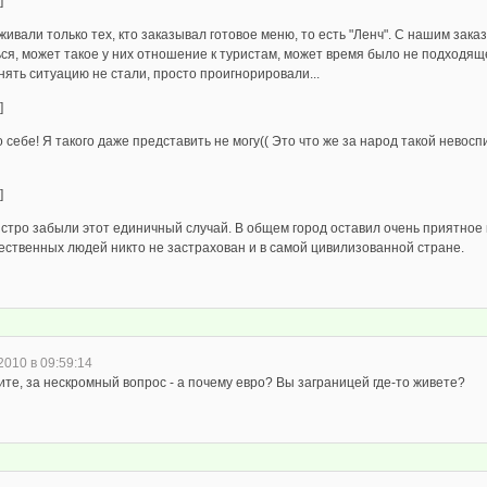
]
ивали только тех, кто заказывал готовое меню, то есть "Ленч". С нашим зака
ься, может такое у них отношение к туристам, может время было не подходящ
ять ситуацию не стали, просто проигнорировали...
]
 себе! Я такого даже представить не могу(( Это что же за народ такой нево
]
стро забыли этот единичный случай. В общем город оставил очень приятное 
ественных людей никто не застрахован и в самой цивилизованной стране.
2010 в 09:59:14
те, за нескромный вопрос - а почему евро? Вы заграницей где-то живете?