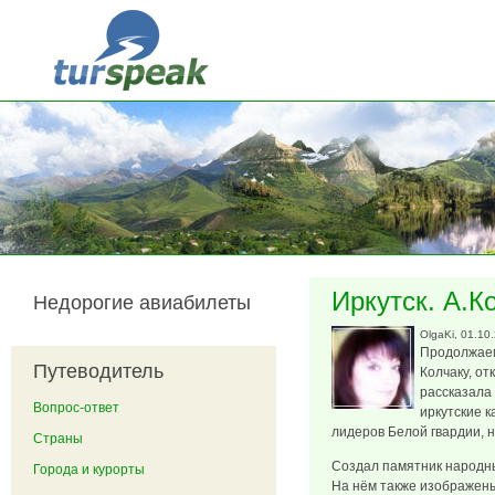
Перейти к основному содержанию
Иркутск. А.К
Недорогие авиабилеты
OlgaKi
, 01.10
Продолжаем
Путеводитель
Колчаку, от
рассказала
Вопрос-ответ
иркутские к
лидеров Белой гвардии, 
Страны
Создал памятник народны
Города и курорты
На нём также изображены