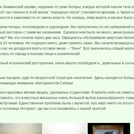
 Знаменской церкви, недалеко от реки Ангары, в водах которой нашли тело 
Всё так странно в этой жизни: “народные герои” становятся врагами, а “враги 
ется в зависимости от смены власти. Не знаешь, кому верить и как все было 
 река Ангара, полноводная и судоходная. Мы прогулялись по её набережной и
ный ресторан с таким же названием. Едоков в нем было не много, меню разно
ему? Мы это поняли через два часа. Официанты обслуживали иркутских бизн
 в 24 человека. Не подошел никто, даже принять заказ. Мы начали возмущать
з нас не догадался взять готовое меню – “Ленч”. Всё закончилось общей жал
лась по городу в поисках пищи и развлечений.
ный итальянский ресторанчик, очень вкусно пообедали и, довольные и сыт
ым городом, судя по возрастной структуре населения. Здесь находится боль
влекающих внимание абитуриентов Сибири.
ного красивых мелких вещиц, сделанных студентами. Я купила себе на память
 сказать, что в местных магазинах очень большой выбор разнообразного товар
 бутикам. Единственная проблема была с валютой, про евро никто не хотел
 гостинице Интурист, где мы и остановились с нашей группой.