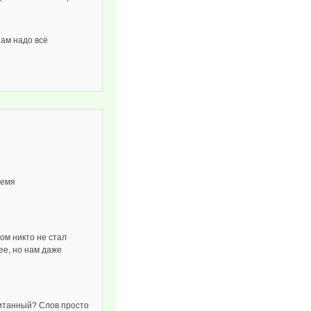
нам надо всё
ремя
зом никто не стал
ее, но нам даже
спитанный? Слов просто