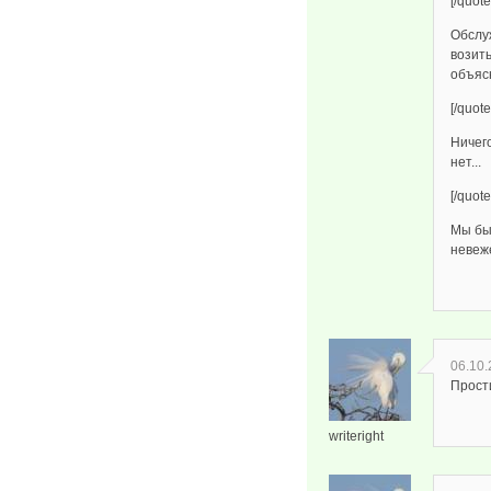
[/quote
Обслуж
возит
объясн
[/quote
Ничего
нет...
[/quote
Мы бы
невеж
06.10.
Прости
writeright