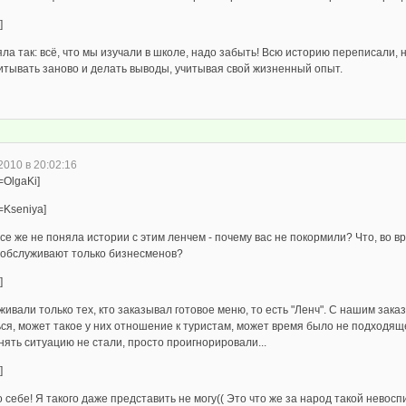
]
ла так: всё, что мы изучали в школе, надо забыть! Всю историю переписали, 
итывать заново и делать выводы, учитывая свой жизненный опыт.
2010 в 20:02:16
=OlgaKi]
=Kseniya]
все же не поняла истории с этим ленчем - почему вас не покормили? Что, во в
 обслуживают только бизнесменов?
]
ивали только тех, кто заказывал готовое меню, то есть "Ленч". С нашим зака
ься, может такое у них отношение к туристам, может время было не подходящ
ять ситуацию не стали, просто проигнорировали...
]
 себе! Я такого даже представить не могу(( Это что же за народ такой нево