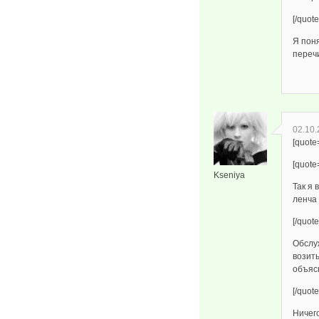
[/quote
Я поня
переч
02.10.
[quote
[quote
Kseniya
Так я 
ленча
[/quote
Обслуж
возит
объясн
[/quote
Ничего