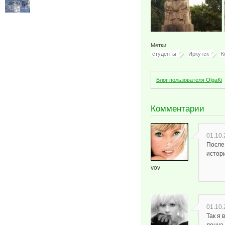
Метки:
студенты
Иркутск
К
Блог пользователя OlgaKi
Комментарии
01.10.
После
истор
vov
01.10.
Так я 