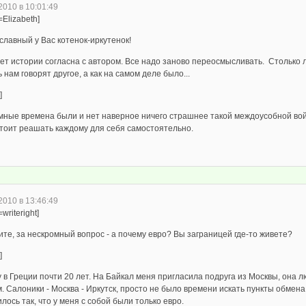
2010 в 10:01:49
=Elizabeth]
славный у Вас котенок-иркутенок!
ет истории согласна с автором. Все надо заново переосмысливать. Столько л
 нам говорят другое, а как на самом деле было...
]
емные времена были и нет наверное ничего страшнее такой междоусобной войн
стоит реашать каждому для себя самостоятельно.
2010 в 13:46:49
writeright]
те, за нескромный вопрос - а почему евро? Вы заграницей где-то живете?
]
 в Греции почти 20 лет. На Байкал меня пригласила подруга из Москвы, она 
. Салоники - Москва - Иркутск, просто не было времени искать пункты обмен
лось так, что у меня с собой были только евро.