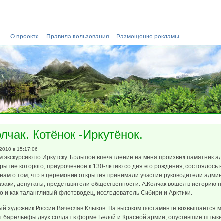
О проекте
Правила пользования
Размещение рекламы
олчак. Котёнок -Иркутёнок.
.2010 в 15:17:06
 экскурсию по Иркутску. Большое впечатление на меня произвел памятник а
крытие которого, приуроченное к 130-летию со дня его рождения, состоялось 
 нам о том, что в церемонии открытия принимали участие руководители адми
азаки, депутаты, представители общественности. А.Колчак вошел в историю не
но и как талантливый флотоводец, исследователь Сибири и Арктики.
й художник России Вячеслав Клыков. На высоком постаменте возвышается 
 барельефы двух солдат в форме Белой и Красной армии, опустившие штыки 