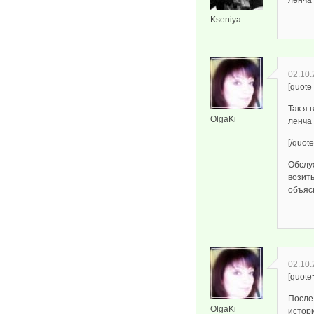
ленча
Kseniya
02.10.
[quote
Так я 
OlgaKi
ленча
[/quote
Обслуж
возит
объясн
02.10.
[quote
После
OlgaKi
истор