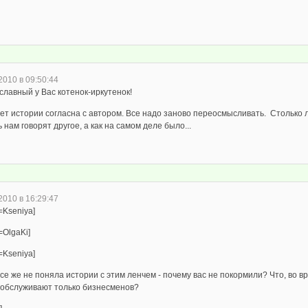
2010 в 09:50:44
славный у Вас котенок-иркутенок!
ет истории согласна с автором. Все надо заново переосмысливать. Столько л
 нам говорят другое, а как на самом деле было...
2010 в 16:29:47
=Kseniya]
=OlgaKi]
=Kseniya]
все же не поняла истории с этим ленчем - почему вас не покормили? Что, во в
 обслуживают только бизнесменов?