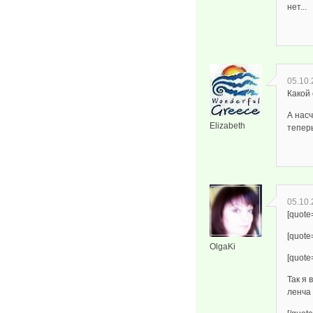
нет...
05.10.
Какой 
А насч
Elizabeth
теперь
05.10.
[quote
[quote
OlgaKi
[quote
Так я 
ленча