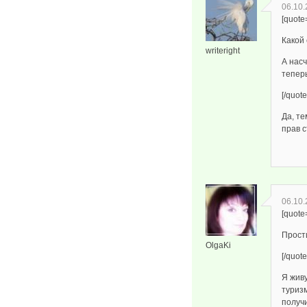
06.10.
[quote
Какой 
writeright
А насч
теперь
[/quote
Да, т
прав 
06.10.
[quote=
Прости
OlgaKi
[/quote
Я живу
туризм
получи