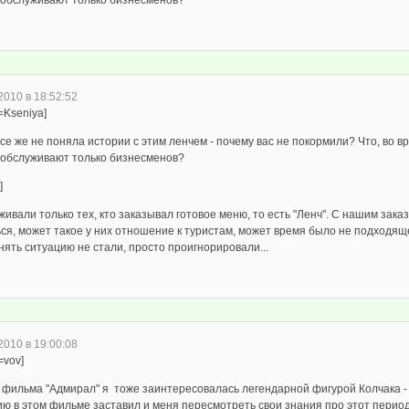
 обслуживают только бизнесменов?
2010 в 18:52:52
=Kseniya]
все же не поняла истории с этим ленчем - почему вас не покормили? Что, во в
 обслуживают только бизнесменов?
]
ивали только тех, кто заказывал готовое меню, то есть "Ленч". С нашим зака
ься, может такое у них отношение к туристам, может время было не подходящ
ять ситуацию не стали, просто проигнорировали...
2010 в 19:00:08
=vov]
 фильма "Адмирал" я тоже заинтересовалась легендарной фигурой Колчака - 
ию в этом фильме заставил и меня пересмотреть свои знания про этот перио