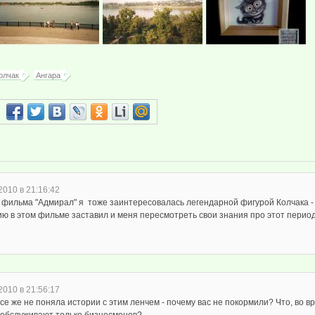
олчак
Ангара
2010 в 21:16:42
 фильма "Адмирал" я тоже заинтересовалась легендарной фигурой Колчака - 
ию в этом фильме заставил и меня пересмотреть свои знания про этот перио
2010 в 21:56:17
все же не поняла истории с этим ленчем - почему вас не покормили? Что, во в