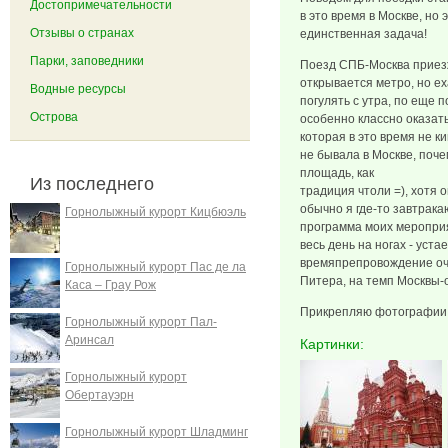
Достопримечательности
в это время в Москве, но 
Отзывы о странах
единственная задача!
Парки, заповедники
Поезд СПБ-Москва приезжа
открывается метро, но ех
Водные ресурсы
погулять с утра, по еще п
Острова
особенно классно оказат
которая в это время не к
не бывала в Москве, поче
площадь, как
Из последнего
традиция чтоли =), хотя 
обычно я где-то завтракаю
Горнолыжный курорт Кицбюэль
программа моих мероприя
весь день на ногах - уста
времяпрепровождение оч
Горнолыжный курорт Пас де ла
Питера, на темп Москвы-о
Каса – Грау Рож
Прикрепляю фотографии с
Горнолыжный курорт Пал-
Аринсал
Картинки:
Горнолыжный курорт
Обертауэрн
Горнолыжный курорт Шладминг