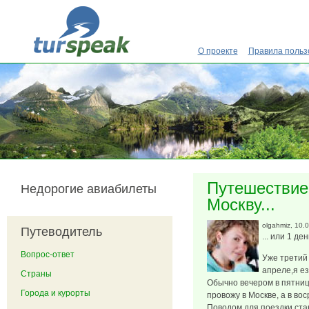
Перейти к основному содержанию
О проекте
Правила польз
Путешествие 
Недорогие авиабилеты
Москву...
olgahmiz
, 10.
Путеводитель
... или 1 де
Вопрос-ответ
Уже третий 
апреле,я ез
Страны
Обычно вечером в пятницу
Города и курорты
провожу в Москве, а в во
Поводом для поездки ста