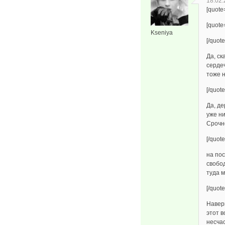
18.02.
[quot
[quote
Kseniya
[/quote
Да, ск
серде
тоже 
[/quote
Да, де
уже ни
Срочн
[/quote
на пос
свобод
туда м
[/quote
Навер
этот в
несчас