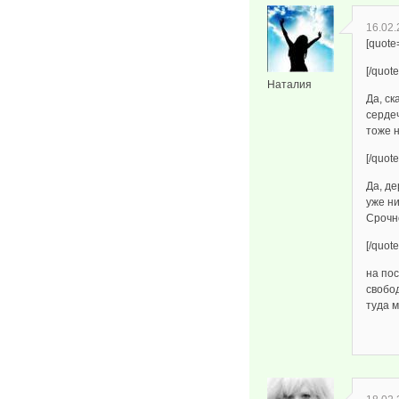
16.02.
[quote
[/quote
Наталия
Да, ск
серде
тоже 
[/quote
Да, де
уже ни
Срочн
[/quote
на пос
свобод
туда м