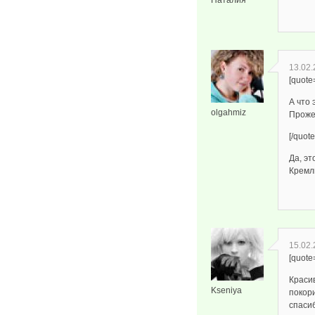
Наталия
13.02.
[quote
А что
olgahmiz
Проже
[/quote
Да, э
Кремль
15.02.
[quot
Краси
Kseniya
покори
спаси