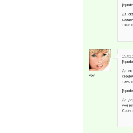
[/quote
Да, ск
серде
тоже 
15.02.
[/quote
Да, ск
vov
серде
тоже 
[/quote
Да, де
уже ни
Срочн