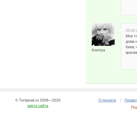
25.02.
Мне т
дома н
Киев, 
Kseniya
красив
© Turspeak.ru 2009—2026
О проекте
Правил
карта сайта
По