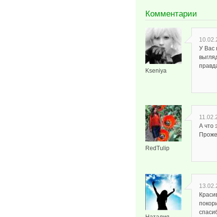
Комментарии
10.02.
У Вас
выгляд
правд
Kseniya
11.02.
А что
Проже
RedTulip
13.02.
Краси
покори
спаси