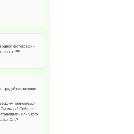
ни одной фотографии
аловать!!!!!
ь - радуй нас почаще -
Невскому прогуляемся
ли Смольный Собор и
становили? или у кого
Да же, Оль?