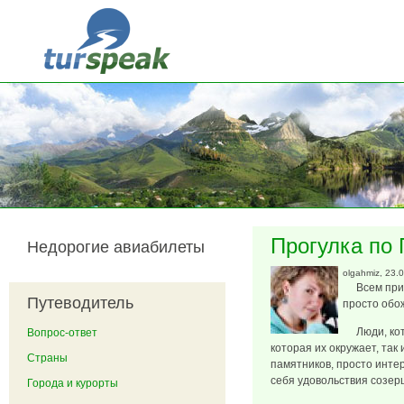
Перейти к основному содержанию
Прогулка по 
Недорогие авиабилеты
olgahmiz
, 23.
Всем приве
Путеводитель
просто обо
Люди, кото
Вопрос-ответ
которая их окружает, так
Страны
памятников, просто инте
себя удовольствия созерц
Города и курорты