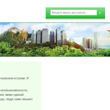
Поиск
Форма поиска
льевском острове. Я
и необыкновенности,
рии, мимо зданий,
рода, люди сами лишают