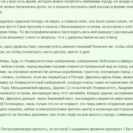
не у всех есть время, которое можно посвятить любимому городу, но иногда э
ге можно бесконечно долго, но я решила построить свой рассказ в форме оп
а!
алась чудесная погода, не жарко, а главное небо, оно было синее-синее, чт
ля фото! Свою прогулку я начала с Васильевского острова, на котором я собс
 реки Невы. По фотографиям можно проследить весь мой маршрут, рассказыва
если возникнут у кого-то вопросы, то я с удовольствием на них отвечу.
 одно удовольствие, причем гулять именно пешком!!! Конечно же, чтобы обой
и, но чтобы посмотреть часть центра, хватит и дня!
вы, будь то Университетская набережная, набережная Лейтенанта Шмидта
 любом случае, перед вашими глазами откроется прекрасный вид на город, на 
и, на огромное количество речных корабликов, туристов, изучающих город, 
 сложно, особенно, если вы первый раз в Питере. Двигаясь вдоль Невы, можн
имер на Университетской набережной, сосредоточены такие исторические об
Парк, Меньшиковский дворец, Здание 12-ти коллегий (Университет), Академи
льевского острова, венчающая весь этот ансамбль. Каждое здание заслуживае
. Двигаясь дальше, через Биржевой мост, наслаждаясь видом на акватори
й Голландец», жаль только что он не плавает, это лишь умело созданная дек
его корабля, сейчас в нем расположен фитнес-центр и несколько ресторанов
рудятся на беговых дорожках, при этом, глядя на всю красоту города, совмещ
тропавловскую крепость, по которой с недавнего времени курсирует «Тук-ту