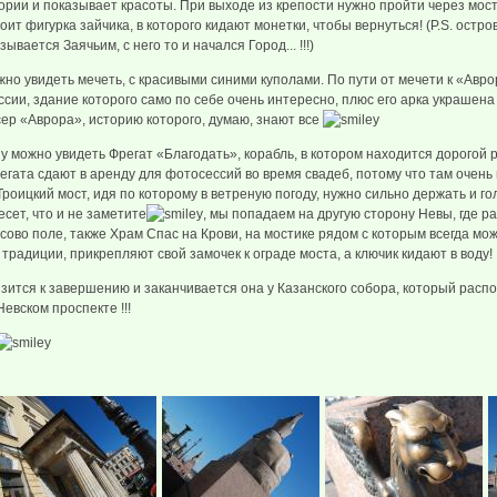
ории и показывает красоты. При выходе из крепости нужно пройти через мости
тоит фигурка зайчика, в которого кидают монетки, чтобы вернуться! (P.S. остро
вается Заячьим, с него то и начался Город... !!!)
о увидеть мечеть, с красивыми синими куполами. По пути от мечети к «Авро
сии, здание которого само по себе очень интересно, плюс его арка украшена
сер «Аврора», историю которого, думаю, знают все
можно увидеть Фрегат «Благодать», корабль, в котором находится дорогой 
егата сдают в аренду для фотосессий во время свадеб, потому что там очень
оицкий мост, идя по которому в ветреную погоду, нужно сильно держать и гол
несет, что и не заметите
, мы попадаем на другую сторону Невы, где р
ово поле, также Храм Спас на Крови, на мостике рядом с которым всегда мо
традиции, прикрепляют свой замочек к ограде моста, а ключик кидают в воду!
зится к завершению и заканчивается она у Казанского собора, который расп
евском проспекте !!!