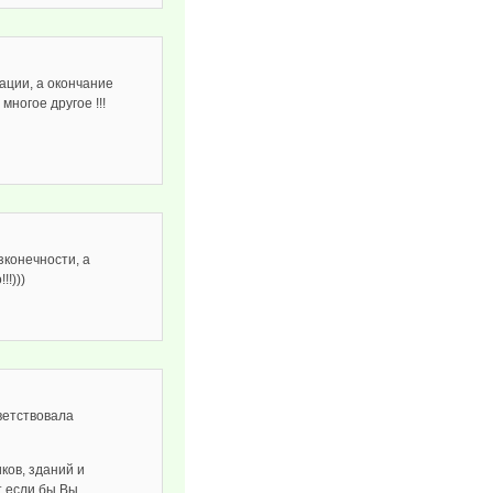
ации, а окончание
 многое другое !!!
зконечности, а
!!)))
ветствовала
ков, зданий и
т если бы Вы