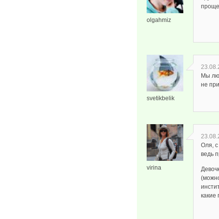
проще,
olgahmiz
23.08.
Мы лю
не пр
svetikbelik
23.08.
Оля, 
ведь 
virina
Девоч
(можн
инстит
какие 