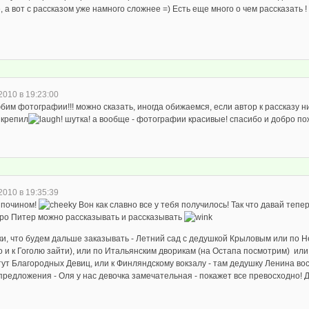
 а вот с рассказом уже намного сложнее =) Есть еще много о чем рассказать !
2010 в 19:23:00
бим фотографии!!! можно сказать, иногда обижаемся, если автор к рассказу 
икрепил
! шутка! а вообще - фотографии красивые! спасибо и добро пож
2010 в 19:35:39
с почином!
Вон как славно все у тебя получилось! Так что давай тепер
про Питер можно рассказывать и рассказывать
ки, что будем дальше заказывать - Летний сад с дедушкой Крыловым или по 
о и к Гоголю зайти), или по Итальянским дворикам (на Остапа посмотрим) и
ут Благородных Девиц, или к Финляндскому вокзалу - там дедушку Ленина вос
предложения - Оля у нас девочка замечательная - покажет все превосходно! 