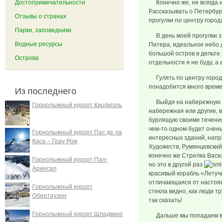
Достопримечательности
Конечно же, не всегда и 
Рассказывать о Петербур
Отзывы о странах
прогулки по центру город
Парки, заповедники
В день моей прогулки зад
Водные ресурсы
Питера, идеальное небо д
большой остров в дельте
Острова
отдельности я не буду, а 
Гулять по центру города,
понадобится много времен
Из последнего
Выйдя на набережную Не
Горнолыжный курорт Кицбюэль
набережная или другие, в
бурлящую своими течениям
чем-то одном будет очень
Горнолыжный курорт Пас де ла
интересных зданий, напр
Каса – Грау Рож
Художеств, Румянцевский 
конечно же Стрелка Васи
Горнолыжный курорт Пал-
но это в другой раз
Аринсал
красивый корабль «Летучи
отличающаяся от настоящ
Горнолыжный курорт
стекла видно, как люди т
Обертауэрн
так сказать!
Горнолыжный курорт Шладминг
Дальше мы попадаем в Пе