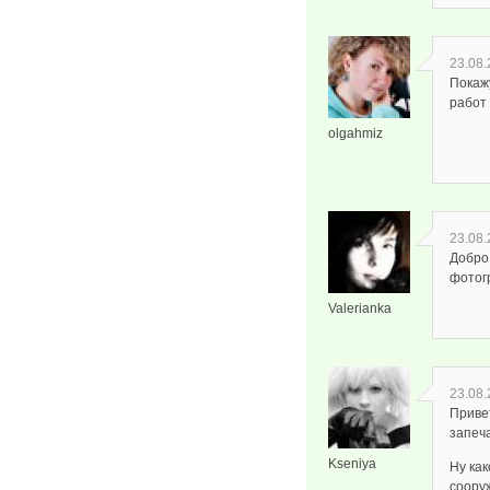
23.08.
Покажу
работ
olgahmiz
23.08.
Добро 
фотогр
Valerianka
23.08.
Приве
запеча
Kseniya
Ну ка
соору