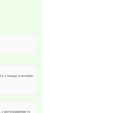
а, с города, о котором
о, с фотографиями-то