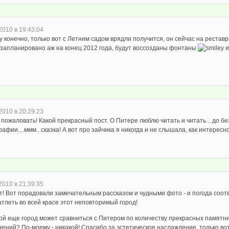
2010 в 19:43:04
 конечно, только вот с Летним садом врядли получится, он сейчас на реставр
 запланировано аж на конец 2012 года, будут воссозданы фонтаны
и
2010 в 20:29:23
пожаловать! Какой прекрасный пост. О Питере люблю читать и читать... до бе
афии....ммм...сказка! А вот про зайчика я никогда и не слышала, как интересно!
2010 в 21:39:35
т! Вот порадовали замечательным рассказом и чудными фото - и погода соот
тлеть во всей красе этот неповторимый город!
кой еще город может сравниться с Питером по количеству прекрасных памятни
жений? По-моему - никакой! Спасибо за эстетическое наслаждение, только во