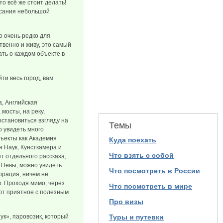
то всё же стоит делать!
исания небольшой
о очень редко для
твенно и живу, это самый
ть о каждом объекте в
ти весь город, вам
, Английская
мосты, на реку,
остановиться взгляду на
Темы
о увидеть много
ъекты как Академия
Куда поехать
я Наук, Кунсткамера и
Что взять с собой
т отдельного рассказа,
ю Невы, можно увидеть
Что посмотреть в России
орация, ничем не
. Проходя мимо, через
Что посмотреть в мире
ают приятное с полезным
Про визы
к», паровозик, который
Туры и путевки