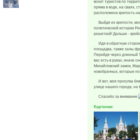
возит туристов по террит
пряма в воде, на сваях, с
расположена крепость назы
Выйдя из крепости, можн
политической истории Рос
решеткой! Дальше - крей
Идя в обратную сторону 
площадка, также залы фр
Перейдя через длинный Тр
вас есть в руках, иначе с
Михайловский замок, Марс
новобрачных, которые по 
И вот, моя прогулка бли
улице нашего города, на Н
Спасибо за внимание
Картинки: