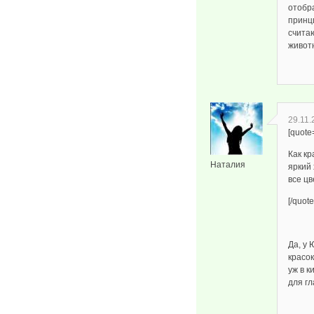
отобра
принц
счита
живот
29.11.
[quote
Как кр
Наталия
яркий 
все цв
[/quote
Да, у
красок
уж в к
для гл