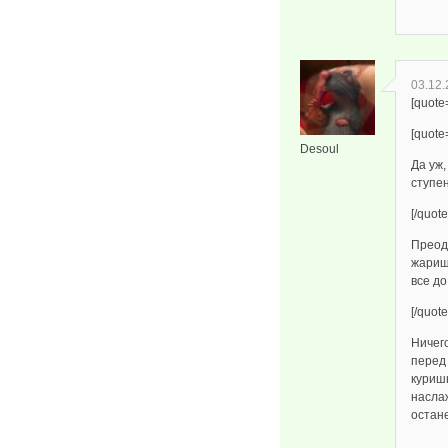
03.12.
[quot
[quote
Desoul
Да уж,
ступен
[/quote
Преод
жарищ
все до
[/quote
Ничего
перед
куришь
насла
остане