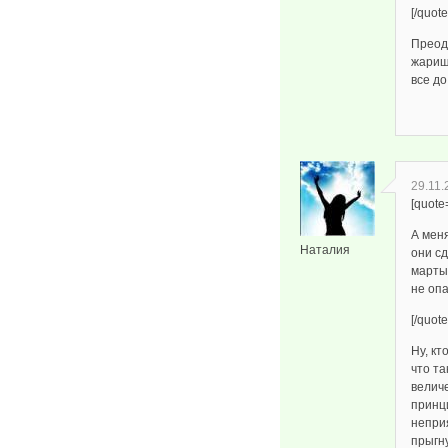
[/quote
Преод
жарищ
все до
29.11.
[quote
А меня
Наталия
они с
марты
не оп
[/quote
Ну, кт
что та
величе
принци
неприя
прыгну