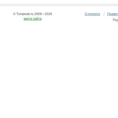
© Turspeak.ru 2009—2026
О проекте
Правил
карта сайта
По