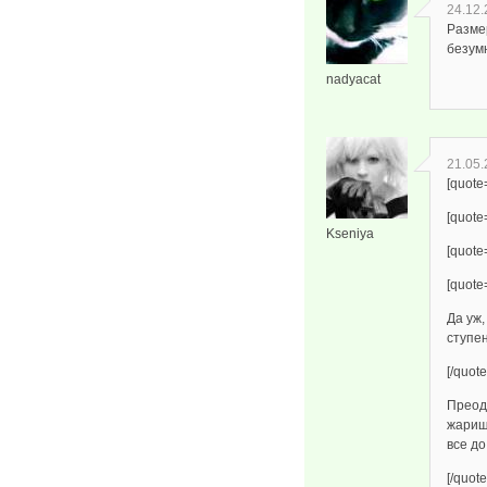
24.12.
Разме
безум
nadyacat
21.05.
[quot
[quote
Kseniya
[quot
[quote
Да уж,
ступен
[/quote
Преод
жарищ
все до
[/quote