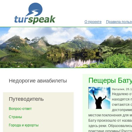
Перейти к основному содержанию
О проекте
Правила польз
Пещеры Бат
Недорогие авиабилеты
Наталия
, 26.
Недалеко о
Путеводитель
находятся 
считаются 
Вопрос-ответ
достоприме
местом поклонения для м
Страны
Бату произошло от назв
Города и курорты
здесь реки. Образовалис
поистине огромны! Рассто