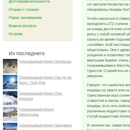
Достопримечательности
сот метров! Несмотря на
Отзывы о странах
обнаружены пещеры Бату 
Парки, заповедники
Чтобы оказаться в главн
преодолеть 272 ступени. 
Водные ресурсы
но в жару достаточно ут
Острова
взять с собой головной у
скучать во время подъем
«хозяйки» этой лестницы
общительны. Они с удово
Из последнего
угощения и позволяют се
мартышки бывают очень а
Горнолыжный курорт Кицбюэль
понравившимися блестящ
туристов. Старайтесь не 
уверенно.
Горнолыжный курорт Пас де ла
Каса – Грау Рож
Говорят, что наиболее в
пещеры на закате или на
Горнолыжный курорт Пал-
таинственная игра солне
Аринсал
отверстия в скалах, зав
пещеры, есть сеть небол
Горнолыжный курорт
различные индуистские с
Обертауэрн
статуй индуистских богинь
Горнолыжный курорт Шладминг
И, конечно же, самая бол