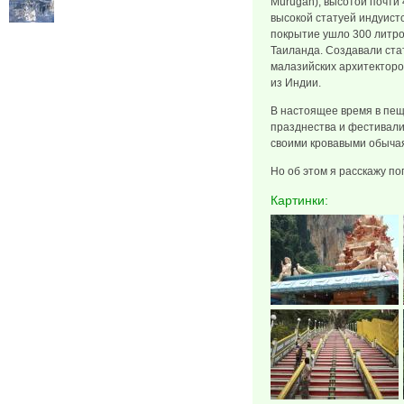
Murugan), высотой почти 
высокой статуей индуистс
покрытие ушло 300 литро
Таиланда. Создавали стат
малазийских архитекторов
из Индии.
В настоящее время в пещ
празднества и фестивали
своими кровавыми обыча
Но об этом я расскажу п
Картинки: