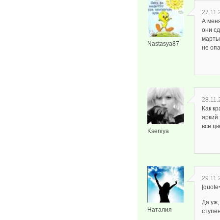
27.11.
А меня
они с
марты
Nastasya87
не оп
28.11.
Как кр
яркий 
все цв
Kseniya
29.11.
[quote
Да уж,
Наталия
ступен