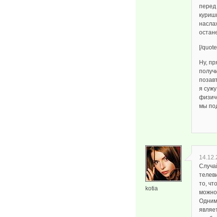
перед
куришь
насла
остане
[/quote
Ну, п
получ
позавт
я сужу
физиче
мы под
14.12.
Случа
телев
то, ч
kotia
можно
Одним
являет