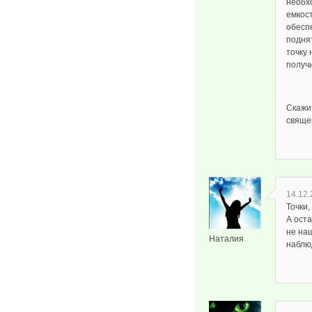
необх
емкост
обесп
подня
точку 
получ
Скажи
свяще
14.12.
Точки
А оста
не наш
Наталия
наблю