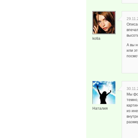
29.11.
Описа
впеча
высоты
kotia
А вы 
или э
посмот
30.11.
Мы фо
темно
картин
Наталия
из ине
внутр
разме