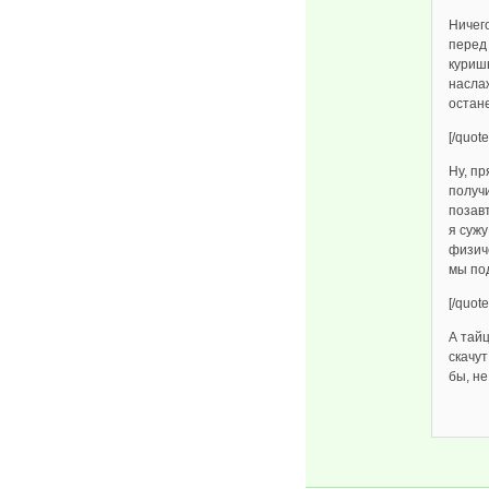
Ничего
перед
куришь
насла
остане
[/quote
Ну, п
получ
позавт
я сужу
физиче
мы под
[/quote
А тай
скачут
бы, не