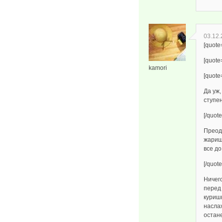
03.12.
[quote
[quot
kamori
[quote
Да уж,
ступен
[/quote
Преод
жарищ
все до
[/quote
Ничего
перед
куришь
насла
остане