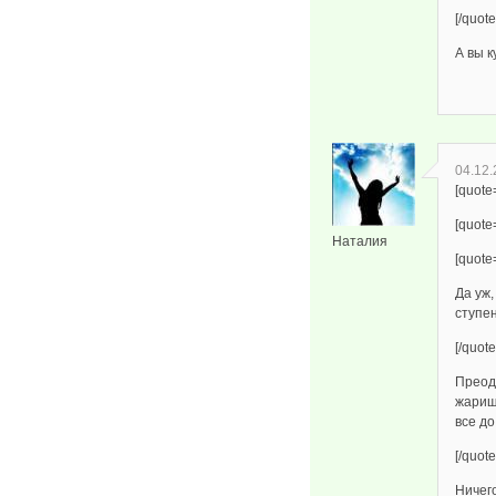
[/quote
А вы к
04.12.
[quote
[quot
Наталия
[quote
Да уж,
ступен
[/quote
Преод
жарищ
все до
[/quote
Ничего