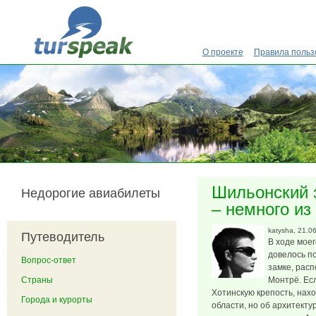
Перейти к основному содержанию
О проекте
Правила польз
Шильонский 
Недорогие авиабилеты
– немного и
katysha
, 21.0
Путеводитель
В ходе мое
довелось п
Вопрос-ответ
замке, рас
Страны
Монтрё. Ес
Хотинскую крепость, нах
Города и курорты
области, но об архитекту