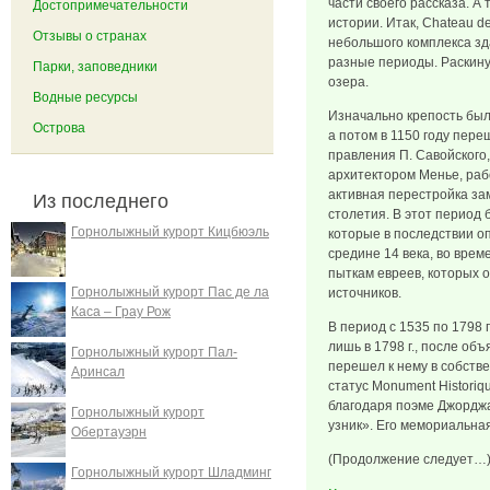
части своего рассказа. А 
Достопримечательности
истории. Итак, Chateau d
Отзывы о странах
небольшого комплекса зд
разные периоды. Раскину
Парки, заповедники
озера.
Водные ресурсы
Изначально крепость был
Острова
а потом в 1150 году пере
правления П. Савойского
архитектором Менье, раб
активная перестройка за
Из последнего
столетия. В этот период
Горнолыжный курорт Кицбюэль
которые в последствии оп
средине 14 века, во врем
пыткам евреев, которых 
Горнолыжный курорт Пас де ла
источников.
Каса – Грау Рож
В период с 1535 по 1798 г
лишь в 1798 г., после об
Горнолыжный курорт Пал-
перешел к нему в собстве
Аринсал
статус Monument Historiq
благодаря поэме Джордж
Горнолыжный курорт
узник». Его мемориальная
Обертауэрн
(Продолжение следует…
Горнолыжный курорт Шладминг