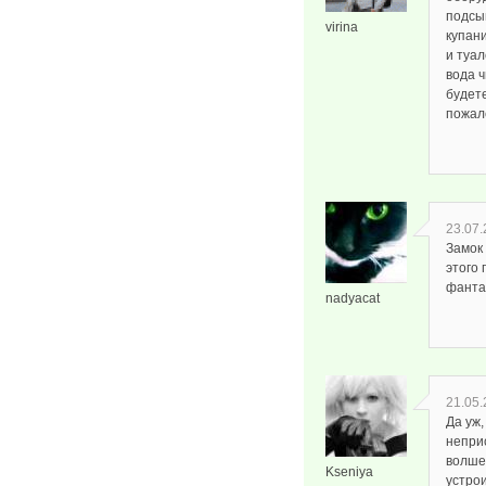
подсы
virina
купан
и туал
вода ч
будете
пожал
23.07.
Замок 
этого 
фанта
nadyacat
21.05.
Да уж,
неприс
волше
Kseniya
устрои