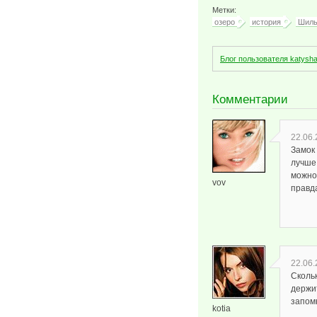
Метки:
озеро
история
Шиль
Блог пользователя katysh
Комментарии
22.06.
Замок
лучше!
можно 
vov
правд
22.06.
Скольк
держит
запом
kotia