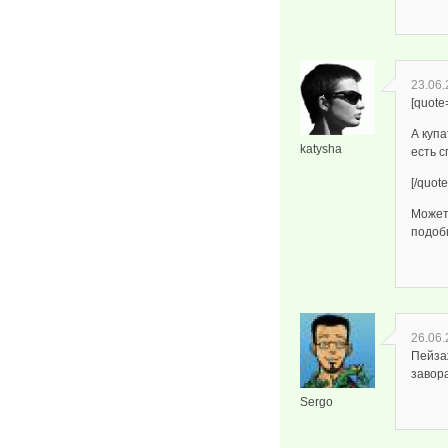
23.06.
[quote
А куп
katysha
есть с
[/quote
Может 
подоб
26.06.
Пейза
завор
Sergo