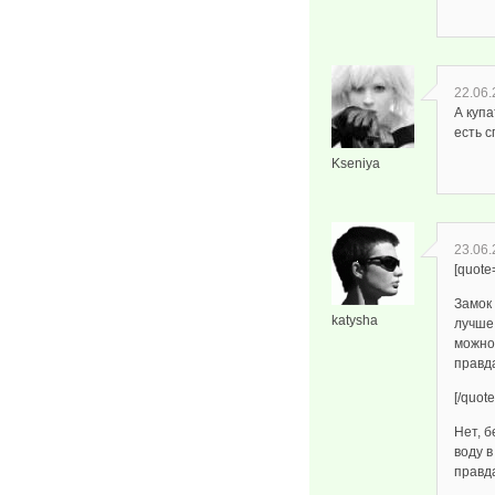
22.06.
А куп
есть с
Kseniya
23.06.
[quote
Замок
katysha
лучше!
можно 
правд
[/quote
Нет, б
воду в
правд