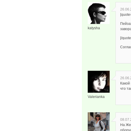
26.06.
[quote
Пейза
katysha
завор
[/quote
Соглас
26.06.
Какой 
что та
Valerianka
08.07.
На Же
обору