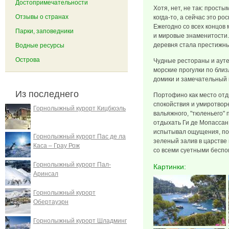
Достопримечательности
Хотя, нет, не так: прос
Отзывы о странах
когда-то, а сейчас это р
Ежегодно со всех концов
Парки, заповедники
и мировые знаменитости.
деревня стала престижн
Водные ресурсы
Острова
Чудные рестораны и аут
морские прогулки по бли
домики и замечательный к
Из последнего
Портофино как место отд
спокойствия и умиротвор
Горнолыжный курорт Кицбюэль
вальяжного, "тюленьего" 
отдыхать Ги де Мопассан,
испытывал ощущения, под
Горнолыжный курорт Пас де ла
зеленый залив в царстве
Каса – Грау Рож
со всеми суетными беспо
Горнолыжный курорт Пал-
Картинки:
Аринсал
Горнолыжный курорт
Обертауэрн
Горнолыжный курорт Шладминг