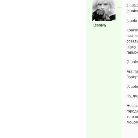
14.05.
[quote
[quote
Kseniya
Красот
в зали
совать
окуну
гармон
[/quote
Ага, т
"кучер
[/quote
Ну, да
Но раз
городк
того н
любом