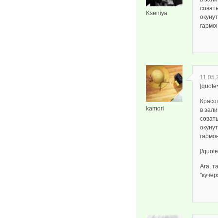
совать
Kseniya
окуну
гармон
11.05.
[quote
Красот
kamori
в зали
совать
окуну
гармон
[/quote
Ага, т
"кучер