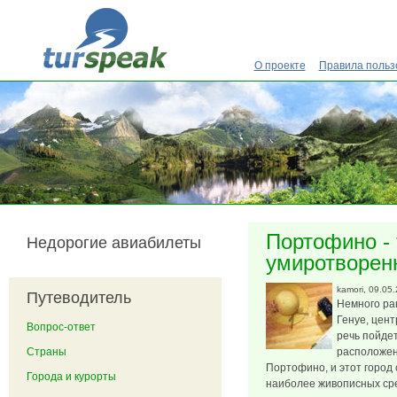
Перейти к основному содержанию
О проекте
Правила польз
Портофино -
Недорогие авиабилеты
умиротворен
kamori
, 09.05
Путеводитель
Немного ра
Генуе, цен
Вопрос-ответ
речь пойде
Страны
расположенн
Портофино, и этот город
Города и курорты
наиболее живописных ср