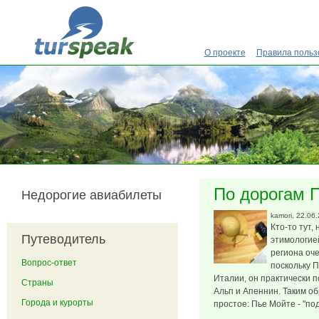
Перейти к основному содержанию
О проекте
Правила польз
По дорогам 
Недорогие авиабилеты
kamori
, 22.06
Кто-то тут,
Путеводитель
этимологией
региона оч
Вопрос-ответ
поскольку 
Италии, он практически 
Страны
Альп и Апеннин. Таким о
Города и курорты
простое: Пье Мойте - "по