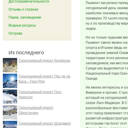
Достопримечательности
Пьемонт как регион прежд
сегодняшний день занима
Отзывы о странах
наиболее значимых винод
Парки, заповедники
примерно 70 тысяч гекта
ну а по производству мар
Водные ресурсы
лидер.
Острова
Но не только чудными ви
Пьемонт смело можно наз
спорта в Италии (ведь не
Из последнего
проведения зимней Олимпи
территории этого регион
Горнолыжный курорт Кицбюэль
заповедников, как местно
Среди них выделяются та
Национальный парк Гран
Горнолыжный курорт Пас де ла
Гранде.
Каса – Грау Рож
Не менее интересны и оз
Горнолыжный курорт Пал-
Вивероне и прочие. Стре
Аринсал
который на сегодняшний 
озере Лаго-Маджоре. В С
Горнолыжный курорт
разнообразные фестивал
Обертауэрн
этот город привлекает c
развитой инфраструктурой
Горнолыжный курорт Шладминг
кототрыми так богат этот