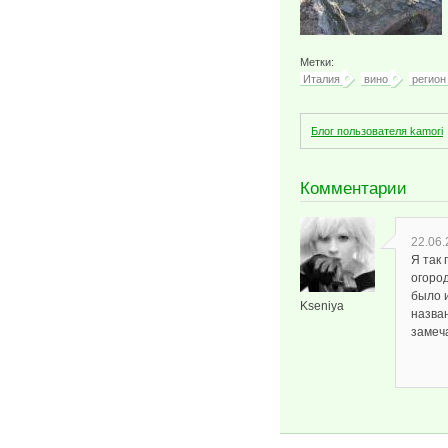
Метки:
Италия
вино
регион
Блог пользователя kamori
Комментарии
22.06.
Я так 
огоро
было 
Kseniya
назван
замеч