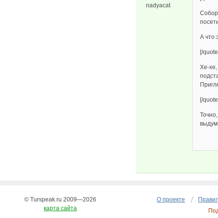
nadyacat
Собор 
посети
А что 
[/quote
Хе-хе,
подста
Пригля
[/quote
Точно,
выдум
© Turspeak.ru 2009—2026
О проекте
Правил
карта сайта
По