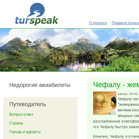
Перейти к основному содержанию
О проекте
Правила польз
Чефалу - же
Недорогие авиабилеты
kamori
, 24.02
Чефалу час
Путеводитель
"жемчужино
мелким песо
Вопрос-ответ
мощные скал
расслабленная атмосфера
Страны
что Чефалу быстро завое
Города и курорты
Конечно, Чефалу, в отлич