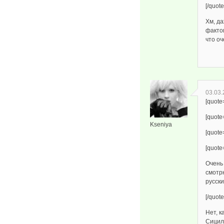
[/quote
Хм, да
фактом
что оч
03.03.
[quote
[quote
Kseniya
[quote
[quote
Очень
смотрю
русск
[/quote
Нет, к
Сицили