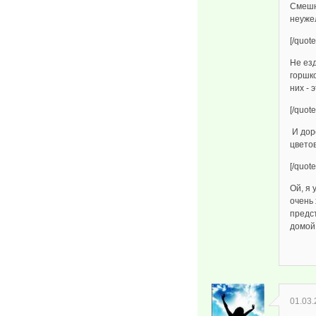
Смешн
неужел
[/quote
Не езд
горшко
них - 
[/quote
И доро
цвето
[/quote
Ой, я 
очень 
предст
домой 
01.03.