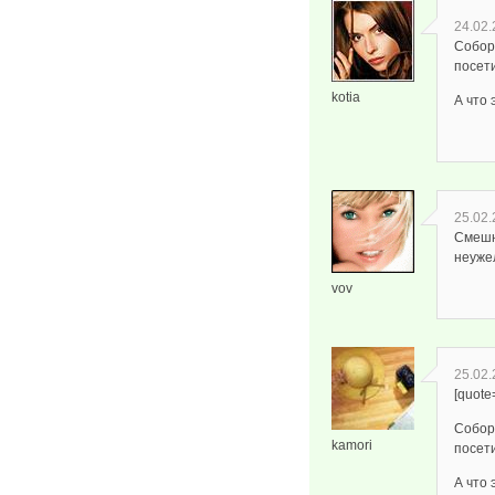
24.02.
Собор 
посети
kotia
А что 
25.02.
Смешн
неужел
vov
25.02.
[quote
Собор 
kamori
посети
А что 