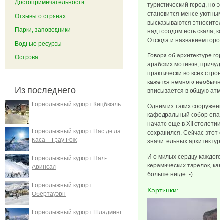
Достопримечательности
туристический город, но э
становится менее уютным
Отзывы о странах
высказываются относител
Парки, заповедники
над городом есть скала, к
Отсюда и названием горо
Водные ресурсы
Говоря об архитектуре го
Острова
арабских мотивов, причу
практически во всех стро
кажется немного необычн
Из последнего
вписывается в общую ат
Горнолыжный курорт Кицбюэль
Одним из таких сооружен
кафедральный собор епар
начато еще в ХІІ cтолети
Горнолыжный курорт Пас де ла
сохранился. Сейчас этот
Каса – Грау Рож
значительных архитекту
И о милых сердцу каждог
Горнолыжный курорт Пал-
керамических тарелок, ка
Аринсал
больше нигде :-)
Горнолыжный курорт
Картинки:
Обертауэрн
Горнолыжный курорт Шладминг