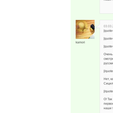
03.03.
[quote
[quote
kamori
[quote
Очень
смотрю
русск
[/quote
Нет, к
Сицили
[/quote
О! Так
первоо
наши 