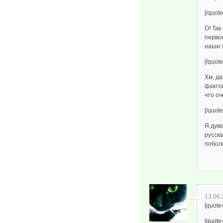
[/quote
О! Так
первоо
наши 
[/quote
Хм, да
фактом
что оч
[/quote
Я дума
русск
побол
13.06.
[quote
[quote