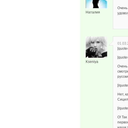
Очень 
Наталия
удово
01.03.
[quote
[quote
Kseniya
Очень
смотрю
русск
[/quote
Нет, к
Сицили
[/quote
О! Так
первоо
наши 