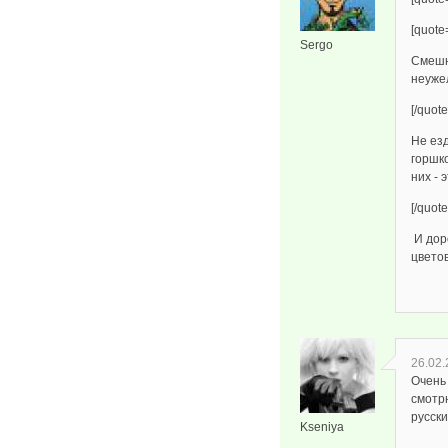
[quote
Sergo
Смешн
неужел
[/quote
Не езд
горшко
них - 
[/quote
И доро
цвето
26.02.
Очень
смотрю
русск
Kseniya