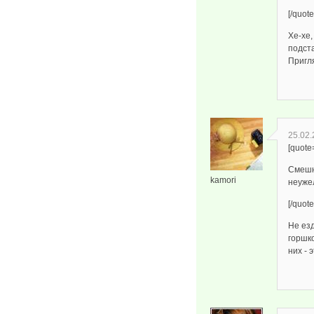
[/quote
Хе-хе,
подста
Пригля
25.02.
[quote
Смешн
kamori
неужел
[/quote
Не езд
горшко
них - 