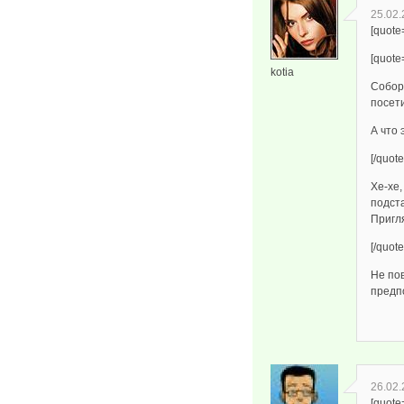
25.02.
[quote
[quote
kotia
Собор 
посети
А что 
[/quote
Хе-хе,
подста
Пригля
[/quote
Не по
предп
26.02.
[quote