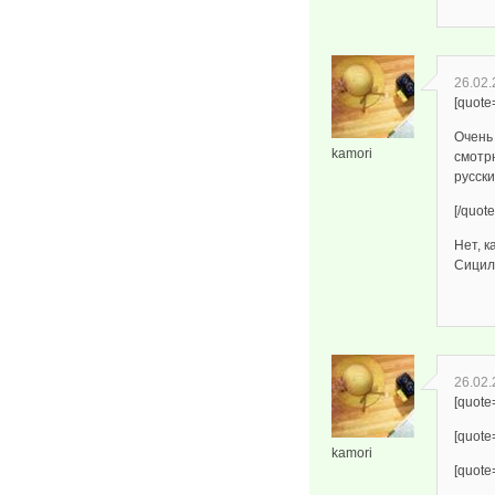
26.02.
[quote
Очень
kamori
смотрю
русск
[/quote
Нет, к
Сицили
26.02.
[quote
[quote
kamori
[quote