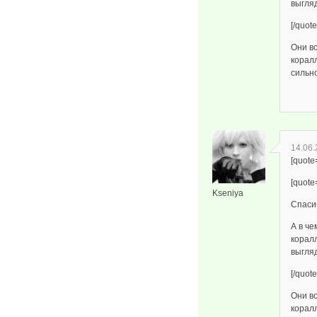
выгля
[/quote
Они в
коралл
сильн
14.06.
[quote
[quote
Kseniya
Спаси
А в че
коралл
выгля
[/quote
Они в
коралл