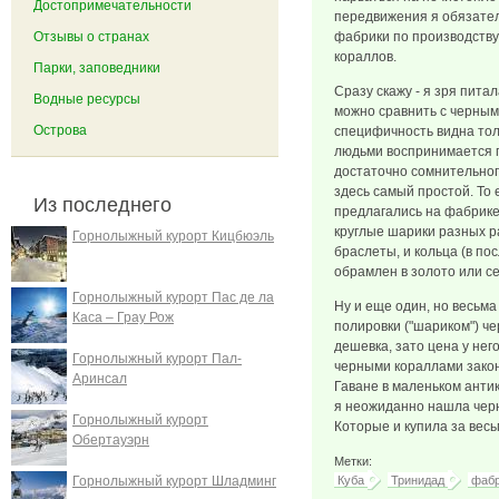
Достопримечательности
передвижения я обязате
Отзывы о странах
фабрики по производству
кораллов.
Парки, заповедники
Сразу скажу - я зря пит
Водные ресурсы
можно сравнить с черным
Острова
специфичность видна тол
людьми воспринимается п
достаточно сомнительног
здесь самый простой. То 
Из последнего
предлагались на фабрике
круглые шарики разных ра
Горнолыжный курорт Кицбюэль
браслеты, и кольца (в п
обрамлен в золото или се
Горнолыжный курорт Пас де ла
Ну и еще один, но весьм
Каса – Грау Рож
полировки ("шариком") че
дешевка, зато цена у нег
Горнолыжный курорт Пал-
черными кораллами закон
Аринсал
Гаване в маленьком анти
я неожиданно нашла чер
Горнолыжный курорт
Которые и купила за вес
Обертауэрн
Метки:
Горнолыжный курорт Шладминг
Куба
Тринидад
фаб