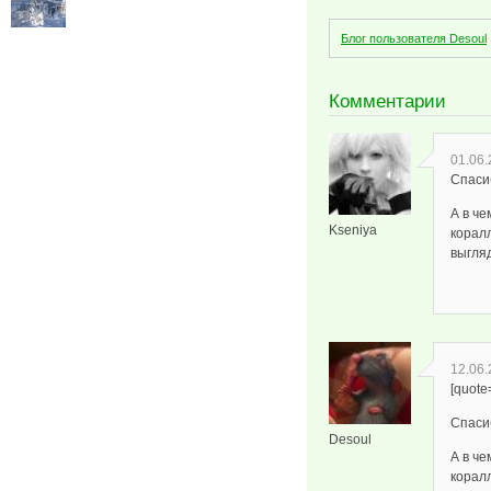
Блог пользователя Desoul
Комментарии
01.06.
Спаси
А в че
Kseniya
коралл
выгля
12.06.
[quote
Спаси
Desoul
А в че
коралл