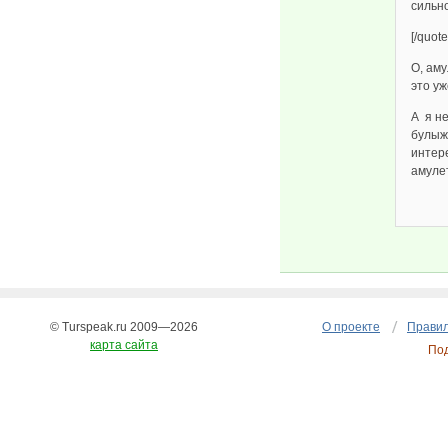
сильн
[/quote
О, ам
это уж
А я н
булыж
интер
амуле
© Turspeak.ru 2009—2026
О проекте
Правил
карта сайта
По