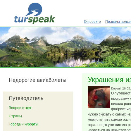
Перейти к основному содержанию
О проекте
Правила польз
Украшения и
Недорогие авиабилеты
Desoul
, 26.05
О путешеств
Путеводитель
программу 
писала ран
Вопрос-ответ
фабрике чер
нужно сказать о самых че
Страны
можно купить самые раз
Города и курорты
кораллов, я уже писала р
нарваться на нечистоплот