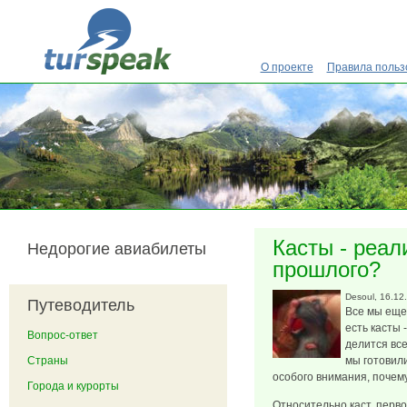
Перейти к основному содержанию
О проекте
Правила польз
Касты - реал
Недорогие авиабилеты
прошлого?
Desoul
, 16.12
Путеводитель
Все мы еще 
есть касты 
Вопрос-ответ
делится все
Страны
мы готовили
особого внимания, почему
Города и курорты
Относительно каст, первое