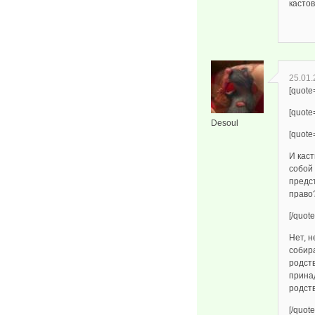
кастов
25.01.
[quote
[quote
Desoul
[quote
И кас
собой 
предс
право
[/quote
Нет, 
собир
родст
прина
родст
[/quote