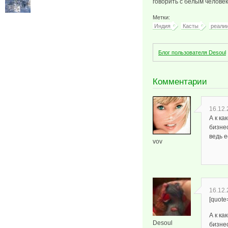
говорить с белым человек
Метки:
Индия
Касты
реали
Блог пользователя Desoul
Комментарии
16.12.
А к ка
бизнес
ведь е
vov
16.12.
[quote
А к ка
Desoul
бизнес