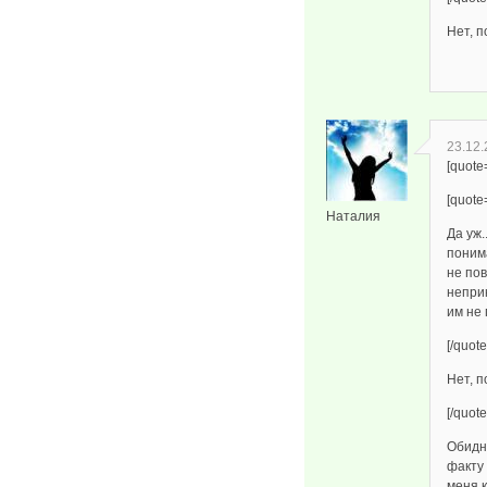
Нет, п
23.12.
[quote
[quot
Наталия
Да уж.
поним
не по
непри
им не
[/quote
Нет, п
[/quote
Обидно
факту
меня к