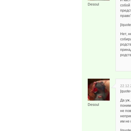
И кас
Desoul
собой 
предс
право
[/quote
Нет, 
собир
родст
прина
родст
22.12.
[quot
Да уж.
Desoul
поним
не по
непри
им не
[/quote