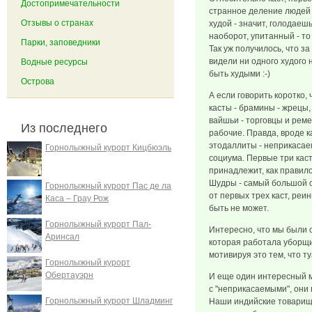
Достопримечательности
странное деление людей 
Отзывы о странах
худой - значит, голодаеш
наоборот, упитанный - то
Парки, заповедники
Так уж получилось, что з
видели ни одного худого 
Водные ресурсы
быть худыми :-)
Острова
А если говорить коротко,
касты - брамины - жрецы,
вайшьи - торговцы и реме
Из последнего
рабочие. Правда, вроде ка
этодаллиты - неприкасае
Горнолыжный курорт Кицбюэль
социума. Первые три каст
принадлежит, как правил
Шудры - самый большой с
Горнолыжный курорт Пас де ла
от первых трех каст, реи
Каса – Грау Рож
быть не может.
Горнолыжный курорт Пал-
Интересно, что мы были 
Аринсал
которая работала уборщи
мотивируя это тем, что 
Горнолыжный курорт
Обертауэрн
И еще один интересный м
с "неприкасаемыми", они
Горнолыжный курорт Шладминг
Наши индийские товарищи