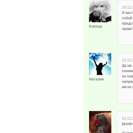
20.12.
И кас
собой 
предс
Kseniya
право
22.12.
Да уж.
поним
не по
Наталия
непри
им не
22.12.
[quote