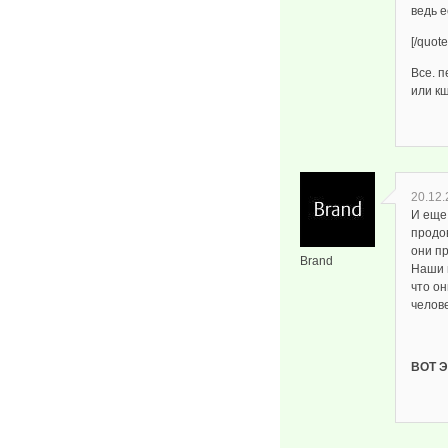
ведь е
[/quote
Все. п
или к
20.12.
И еще
продо
они п
Brand
Наши 
что он
челове
ВОТ Э