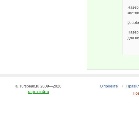
Навер
кастов
[/quote
Наверн
для ни
© Turspeak.ru 2009—2026
О проекте
Правил
карта сайта
По