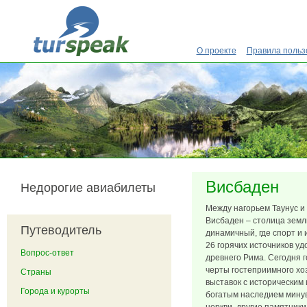
Перейти к основному содержанию
О проекте
Правила польз
Висбаден
Недорогие авиабилеты
Между нагорьем Таунус и
Висбаден – столица земли
Путеводитель
динамичный, где спорт и 
26 горячих источников у
Вопрос-ответ
древнего Рима. Сегодня 
черты гостеприимного х
Страны
выставок с историческим
Города и курорты
богатым наследием минув