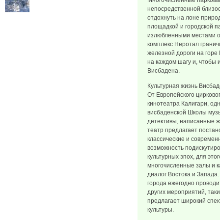
Многочисленные парковы
непосредственной близос
отдохнуть на лоне приро
площадкой и городской 
излюбленными местами о
комплекс Неротал гранич
железной дороги на горе
на каждом шагу и, чтобы 
Висбадена.
Культурная жизнь Висбад
От Европейского цирково
кинотеатра Калигари, одн
висбаденской Школы музы
детективы, написанные 
театр предлагает постано
классические и современ
возможность подискутиро
культурных эпох, для эт
многочисленные залы и к
диалог Востока и Запада
города ежегодно проводит
других мероприятий, таки
предлагает широкий спек
культуры.