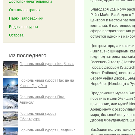
церкви, другие памятники
Достопримечательности
Благодаря удачному рас
Отзывы о странах
Рейн-Майн, Висбаден в Г
Парки, заповедники
центром и местом разме
компаний. В настоящее в
Водные ресурсы
сфере предоставления ус
Острова
остаётся одной из наибо
Центром города и отличи
(Kurhaus) с шикарным каз
Из последнего
году под патронатом кайз
Гессенский театр (Hessis
Горнолыжный курорт Кицбюэль
Город с дворцом (Stadtsch
Neues Rathaus), неоготич
берегу Рейна дворец Бебри
Горнолыжный курорт Пас де ла
Нероберг (Neroberg) с Р
Каса – Грау Рож
Предложения музеев Вис
Горнолыжный курорт Пал-
посетить музей Женщин 
Аринсал
признание, или музей Ис
Арлекинеум с остроумны
Горнолыжный курорт
мира, большой популярн
Обертауэрн
Дворец Фреуденберга (Erl
Висбаден получил широку
Горнолыжный курорт Шладминг