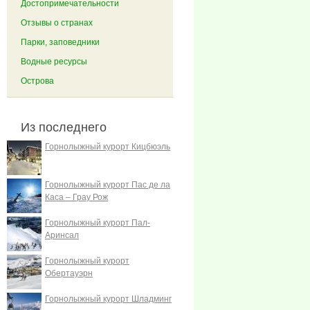
Достопримечательности
Отзывы о странах
Парки, заповедники
Водные ресурсы
Острова
Из последнего
Горнолыжный курорт Кицбюэль
Горнолыжный курорт Пас де ла
Каса – Грау Рож
Горнолыжный курорт Пал-
Аринсал
Горнолыжный курорт
Обертауэрн
Горнолыжный курорт Шладминг