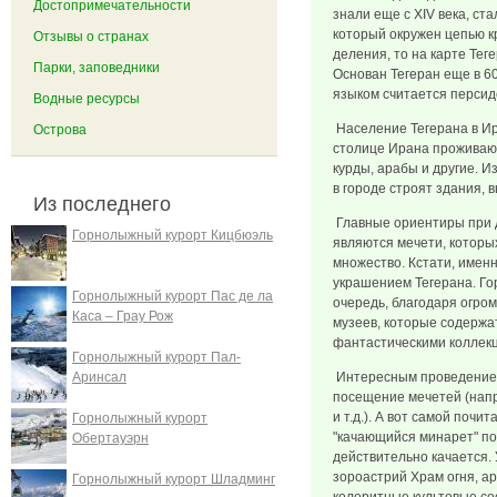
Достопримечательности
знали еще с XIV века, с
который окружен цепью кр
Отзывы о странах
деления, то на карте Тег
Парки, заповедники
Основан Тегеран еще в 60
языком считается персид
Водные ресурсы
Население Тегерана в Ир
Острова
столице Ирана проживаю
курды, арабы и другие. И
в городе строят здания, 
Из последнего
Главные ориентиры при 
Горнолыжный курорт Кицбюэль
являются мечети, которы
множество. Кстати, имен
украшением Тегерана. Го
Горнолыжный курорт Пас де ла
очередь, благодаря огро
Каса – Грау Рож
музеев, которые содержа
фантастическими коллек
Горнолыжный курорт Пал-
Аринсал
Интересным проведением
посещение мечетей (нап
и т.д.). А вот самой поч
Горнолыжный курорт
"качающийся минарет" п
Обертауэрн
действительно качается.
зороастрий Храм огня, ар
Горнолыжный курорт Шладминг