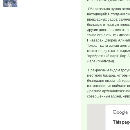
колоритные культовые со
Обязательно нужно осмо
находящийся студенчески
прекрасных садов, замеч
большую открытую площа
другие достопримечатель
такие объекты, как двор
Ниаваран, дворец Аликап
Токрол, культурный центр
может гордиться четырь
"прибрежный парк" Дар-Аб
Лале ("Тюльпан).
Прекрасным видом досуг
местного базара, который
благодаря огромной терр
возможностью поближе п
Древние археологические
совершенные музеи, живо
This pag