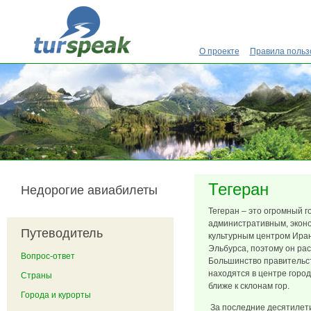
Перейти к основному содержанию
О проекте
Правила польз
Тегеран
Недорогие авиабилеты
Тегеран – это огромный г
административным, экон
Путеводитель
культурным центром Иран
Эльбурса, поэтому он ра
Вопрос-ответ
Большинство правительс
находятся в центре горо
Страны
ближе к склонам гор.
Города и курорты
За последние десятилет