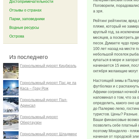
палермитанский пляж Мо
Достопримечательности
Поговорили, порадовались
Отзывы о странах
а зря.
Парки, заповедники
Рейтинг рейтингом, вряд
пляже, который не замир
Водные ресурсы
круглый год, за исключен
Острова
месяцев, а посмотреть д
песок. Думаете чудо при
100 лет назад на месте 
небольшой поселок рыбак
Из последнего
купаться в море и загор
начинается 15 июня, пос
Горнолыжный курорт Кицбюэль
октября желающие могут 
Настоящей зимы в Палерм
Горнолыжный курорт Пас де ла
футболках и с распахнуты
Каса – Грау Рож
Африки согревал ночной 
напоминал о том, что за 
Горнолыжный курорт Пал-
определить, какого оно ц
Аринсал
до Палермо легко, гостин
туристов. Цены? Разные. 
Горнолыжный курорт
Ваши финансовые возмож
Обертауэрн
позволить себе платный 
поэтому Монделло - пля
Горнолыжный курорт Шладминг
начиная от городской эли