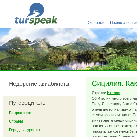
Перейти к основному содержанию
О проекте
Правила польз
Сицилия. Как
Недорогие авиабилеты
Страна:
Италия
Об Италии много всего н
Путеводитель
Пизу. Я расскажу Вам о С
очень долго, напишу о Па
Вопрос-ответ
самом красивом пляже Па
в интернете среди сицил
Страны
новость: согласно австр
Города и курорты
пляжей, где хотелось бы