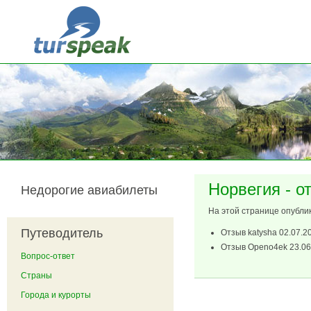
Перейти к основному содержанию
Норвегия - о
Недорогие авиабилеты
На этой странице опубли
Путеводитель
Отзыв
katysha
02.07.2
Отзыв
Openo4ek
23.06
Вопрос-ответ
Страны
Города и курорты