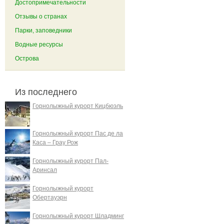
Достопримечательности
Отзывы о странах
Парки, заповедники
Водные ресурсы
Острова
Из последнего
Горнолыжный курорт Кицбюэль
Горнолыжный курорт Пас де ла
Каса – Грау Рож
Горнолыжный курорт Пал-
Аринсал
Горнолыжный курорт
Обертауэрн
Горнолыжный курорт Шладминг