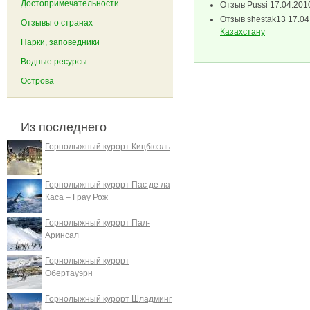
Достопримечательности
Отзыв
Pussi
17.04.201
Отзыв
shestak13
17.04
Отзывы о странах
Казахстану
Парки, заповедники
Водные ресурсы
Острова
Из последнего
Горнолыжный курорт Кицбюэль
Горнолыжный курорт Пас де ла
Каса – Грау Рож
Горнолыжный курорт Пал-
Аринсал
Горнолыжный курорт
Обертауэрн
Горнолыжный курорт Шладминг