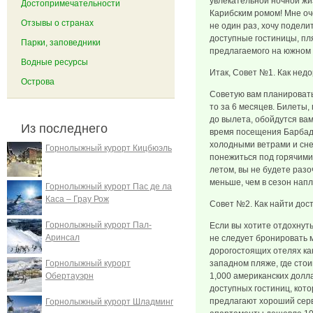
увлекательной ночной жи
Достопримечательности
Карибским ромом! Мне оч
Отзывы о странах
не один раз, хочу подели
доступные гостиницы, пля
Парки, заповедники
предлагаемого на южном
Водные ресурсы
Итак, Совет №1. Как недо
Острова
Советую вам планировать 
то за 6 месяцев. Билеты
до вылета, обойдутся ва
Из последнего
время посещения Барбадо
холодными ветрами и снег
Горнолыжный курорт Кицбюэль
понежиться под горячим
летом, вы не будете раз
меньше, чем в сезон напл
Горнолыжный курорт Пас де ла
Каса – Грау Рож
Совет №2. Как найти дос
Горнолыжный курорт Пал-
Если вы хотите отдохнуть
Аринсал
не следует бронировать 
дорогостоящих отелях ка
Горнолыжный курорт
западном пляже, где стои
Обертауэрн
1,000 американских долла
доступных гостиниц, кот
предлагают хороший серв
Горнолыжный курорт Шладминг