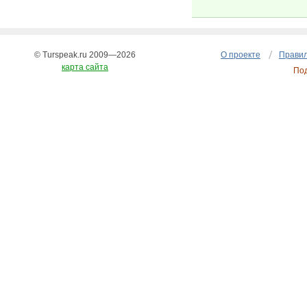
© Turspeak.ru 2009—2026
О проекте
Правил
карта сайта
По