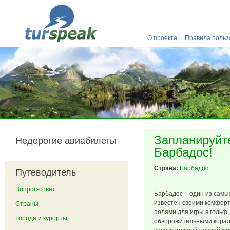
Перейти к основному содержанию
О проекте
Правила польз
Запланируйт
Недорогие авиабилеты
Барбадос!
Страна:
Барбадос
Путеводитель
Вопрос-ответ
Барбадос – один из самы
известен своими комфор
Страны
полями для игры в гольф
Города и курорты
обворожительными корал