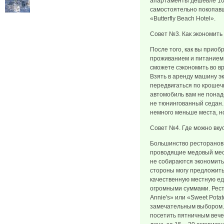
апартаменты дешевле 100
самостоятельно покопавш
«Butterfly Beach Hotel».
Совет №3. Как экономить
После того, как вы приоб
проживанием и питанием,
сможете сэкономить во в
Взять в аренду машину эк
передвигаться по крошеч
автомобиль вам не понад
не тюнингованный седан.
немного меньше места, н
Совет №4. Где можно вку
Большинство ресторанов
проводящие медовый меся
не собираются экономить
стороны могу предложить 
качественную местную еду
огромными суммами. Рест
Annie's» или «Sweet Pota
замечательным выбором. 
посетить пятничным вечеро