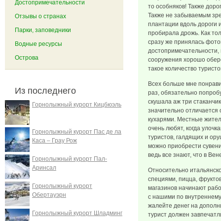
Достопримечательности
то особняков! Также доро
Также не забываемым зр
Отзывы о странах
плантации вдоль дороги и
Парки, заповедники
пробирала дрожь. Как тол
сразу же принялась фото
Водные ресурсы
достопримечательности, 
Острова
сооружения хорошо обере
такое количество туристо
Всех больше мне понрави
Из последнего
раз, обязательно попробу
скушала аж три стаканчик
Горнолыжный курорт Кицбюэль
значительно отличается 
кухарями. Местные жител
очень любят, когда улоч
Горнолыжный курорт Пас де ла
туристов, галдящих и ор
Каса – Грау Рож
можно приобрести сувени
ведь все знают, что в Ве
Горнолыжный курорт Пал-
Аринсал
Относительно итальянско
специями, пицца, фрукто
Горнолыжный курорт
магазинов начинают рабо
Обертауэрн
с нашими по внутреннему
жалейте денег на дополн
Горнолыжный курорт Шладминг
турист должен завпечатл