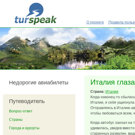
Перейти к основному содержанию
О проекте
Правила польз
Италия глаза
Недорогие авиабилеты
Страна:
Италия
Когда наконец-то сбылас
Путеводитель
Италии, я себя ущипнула 
Отправляясь в Италию ав
Вопрос-ответ
чтобы любоваться всем, ч
Страны
Когда автобус заехал на
Города и курорты
удивилась, увидев вмест
старинных развалин, види