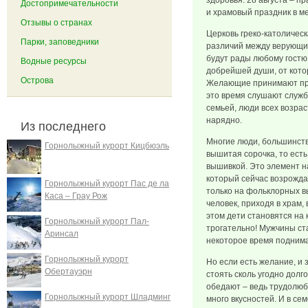
здоровья. 28 августа – 
Достопримечательности
и храмовый праздник в ме
Отзывы о странах
Церковь греко-католическ
Парки, заповедники
различий между верующим
будут рады любому гостю
Водные ресурсы
добрейшей души, от кото
Острова
Желающие принимают при
это время слушают служб
семьей, люди всех возрас
нарядно.
Из последнего
Многие люди, большинств
Горнолыжный курорт Кицбюэль
вышитая сорочка, то ест
вышивкой. Это элемент н
который сейчас возрожда
Горнолыжный курорт Пас де ла
только на фольклорных в
Каса – Грау Рож
человек, приходя в храм,
этом дети становятся на
Горнолыжный курорт Пал-
трогательно! Мужчины ста
Аринсал
некоторое время подним
Горнолыжный курорт
Но если есть желание, и 
Обертауэрн
стоять сколь угодно долг
обедают – ведь трудолю
Горнолыжный курорт Шладминг
много вкусностей. И в сем