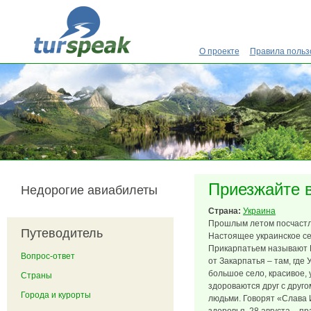
Перейти к основному содержанию
О проекте
Правила польз
Приезжайте 
Недорогие авиабилеты
Страна:
Украина
Прошлым летом посчастл
Путеводитель
Настоящее украинское се
Прикарпатьем называют И
Вопрос-ответ
от Закарпатья – там, где
большое село, красивое, 
Страны
здороваются друг с друг
Города и курорты
людьми. Говорят «Слава 